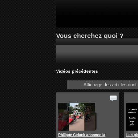
Vous cherchez quoi ?
Vidéos précédentes
Affichage des articles dont l
Philippe Geluck annonce la
Les pl