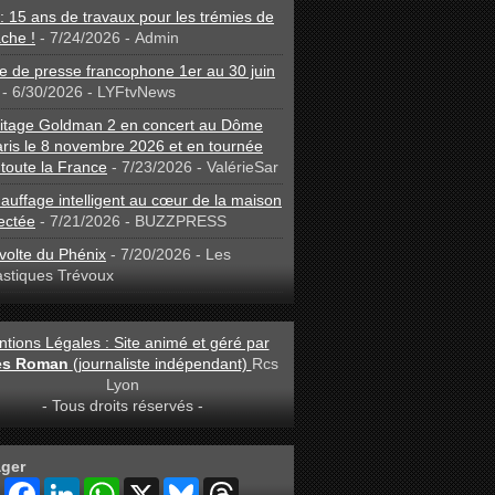
: 15 ans de travaux pour les trémies de
che !
- 7/24/2026
- Admin
 de presse francophone 1er au 30 juin
- 6/30/2026
- LYFtvNews
ritage Goldman 2 en concert au Dôme
ris le 8 novembre 2026 et en tournée
toute la France
- 7/23/2026
- ValérieSar
auffage intelligent au cœur de la maison
ectée
- 7/21/2026
- BUZZPRESS
volte du Phénix
- 7/20/2026
- Les
astiques Trévoux
tions Légales : Site animé et géré par
les Roman
(journaliste indépendant)
Rcs
Lyon
- Tous droits réservés -
ager
S
F
L
W
X
B
T