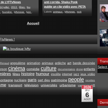
s de LYFTvNews
anti corrida, Shaka Ponk
publie un clip vidéo avec PETA
14 juillet
,
2013
,
fêtes
,
feu
Labels:
animaux
,
lyftvnews
,
rock
e
,
fourvière
,
lyftvnews
,
lyon
,
Accueil
FtvNews !
Trans
art
angoulème
animation
animaux
ardèche
bande dessinée
Renaud
Select
cinéma
culture
comédie
enfants
anson
documentaires
drone
mières
histoire
humour
fêtes
insolite
internet
jazz
jeux vidéo
people
paris
ontagne
patrimoine
nucléaire
part dieu
recettes
isme
transport
télévision
universités
urbanisme
vtt
vacances
Derni