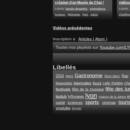
création d'un Musée du Chat !
vidéo
Labels:
bande dessinée
,
expositions
,
Labels:
humour
,
lyftvnews
,
lyon
,
parcs
d'artific
vidéos
Vidéos précédentes
Inscription à :
Articles ( Atom )
Toutes nos playlists sur
Youtube.com/LY
Libellés
Gastronomie
2024
Rap
Alpes
Mont blanc
biennales
buzz
beaujolais
café théâtre
ch
fête des lu
festivals
fête de la musique
lyon
lipdub
m
lyftvnews
maison de la danse
sports
tour
santé
sciences
stromae
youtube
égypte