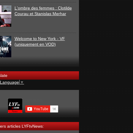
L'ombre des femmes : Clotilde
Courau et Stanislas Merhar
Welcome to New York - VF
(uniquement en VOD)
late
 Language
▼
ers articles LYFtvNews: