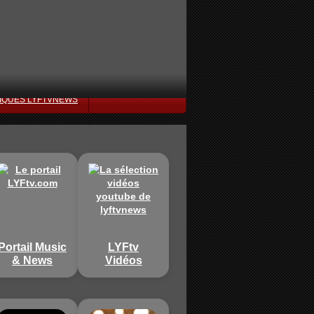
IQUES LYFTVNEWS
Portail Music
LYFtv
& News
Vidéos