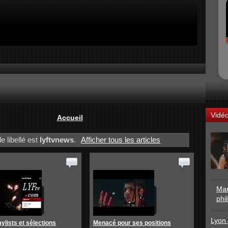
Vidé
Accueil
e libellé est
lyftvnews
.
Afficher tous les articles
Mar
phi
Lyon 
aylists et sélections
Menacé pour ses positions