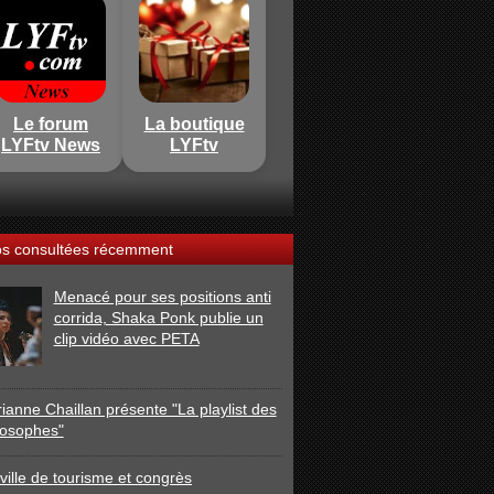
Le forum
La boutique
LYFtv News
LYFtv
os consultées récemment
Menacé pour ses positions anti
corrida, Shaka Ponk publie un
clip vidéo avec PETA
ianne Chaillan présente "La playlist des
losophes"
ville de tourisme et congrès