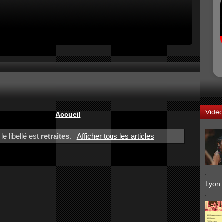
Vidé
Accueil
le libellé est
retraites
.
Afficher tous les articles
Lyon 