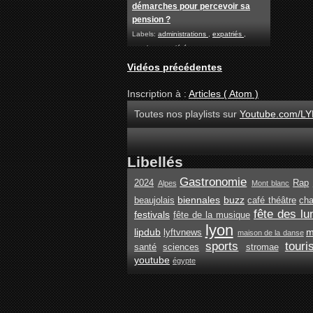
démarches pour percevoir sa
pension ?
Labels:
administrations
,
expatriés
,
retraites
,
société
Vidéos précédentes
Inscription à :
Articles ( Atom )
Toutes nos playlists sur
Youtube.com/LY
Libellés
Gastronomie
2024
Rap
Alpes
Mont blanc
biennales
buzz
beaujolais
café théâtre
ch
fête des lu
festivals
fête de la musique
lyon
lipdub
m
lyftvnews
maison de la danse
sports
tour
santé
sciences
stromae
youtube
égypte