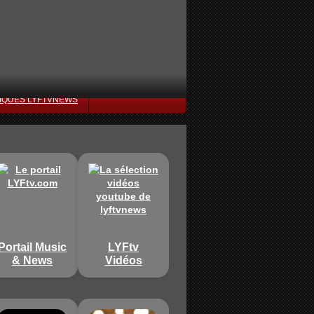
IQUES LYFTVNEWS
Portail Music
LYFtv
& News
Vidéos