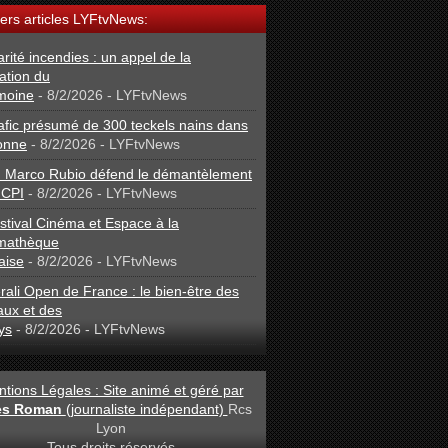
ers articles LYFtvNews:
arité incendies : un appel de la
ation du
moine
- 8/2/2026
- LYFtvNews
afic présumé de 300 teckels nains dans
onne
- 8/2/2026
- LYFtvNews
: Marco Rubio défend le démantèlement
 CPI
- 8/2/2026
- LYFtvNews
stival Cinéma et Espace à la
mathèque
aise
- 8/2/2026
- LYFtvNews
ali Open de France : le bien-être des
aux et des
ys
- 8/2/2026
- LYFtvNews
tions Légales : Site animé et géré par
les Roman
(journaliste indépendant)
Rcs
Lyon
- Tous droits réservés -