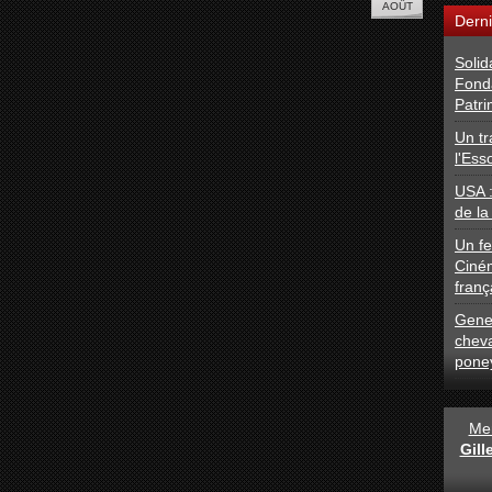
Derni
Solid
Fond
Patri
Un tr
l'Ess
USA 
de la
Un fe
Ciné
franç
Gener
chev
pone
Men
Gil