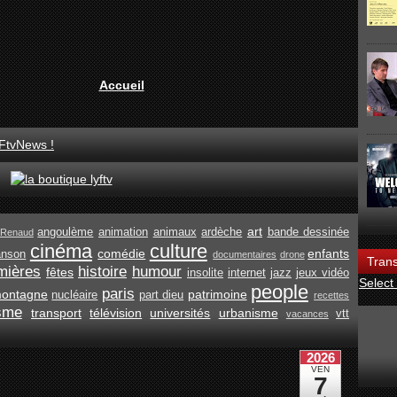
Accueil
FtvNews !
art
angoulème
animation
animaux
ardèche
bande dessinée
Renaud
cinéma
culture
comédie
enfants
anson
documentaires
drone
Trans
mières
histoire
humour
fêtes
insolite
internet
jazz
jeux vidéo
Select
people
paris
ontagne
patrimoine
nucléaire
part dieu
recettes
isme
transport
télévision
universités
urbanisme
vtt
vacances