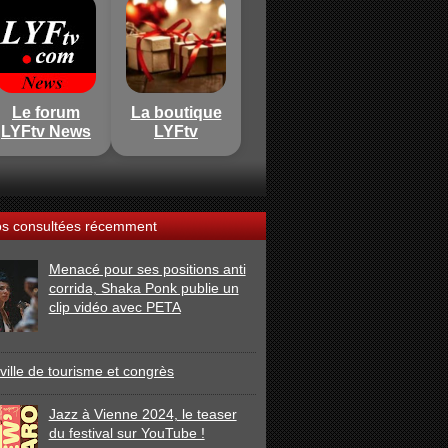
Le forum
La boutique
LYFtv News
LYFtv
os consultées récemment
Menacé pour ses positions anti
corrida, Shaka Ponk publie un
clip vidéo avec PETA
ville de tourisme et congrès
Jazz à Vienne 2024, le teaser
du festival sur YouTube !