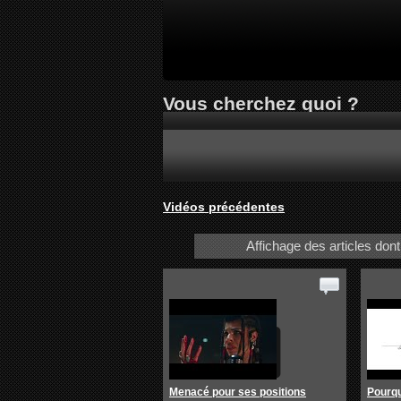
Vous cherchez quoi ?
Vidéos précédentes
Affichage des articles dont 
Menacé pour ses positions
Pourqu