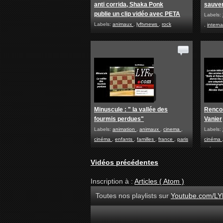
anti corrida, Shaka Ponk
sauver
publie un clip vidéo avec PETA
Labels:
Labels:
animaux
,
lyftvnews
,
rock
,
intern
Minuscule : " la vallée des
Rencon
fourmis perdues"
Vanier
Labels:
animation
,
animaux
,
cinema
,
Labels:
cinéma
,
enfants
,
familles
,
france
,
paris
cinéma
,
résist
Vidéos précédentes
Inscription à :
Articles ( Atom )
Toutes nos playlists sur
Youtube.com/LY