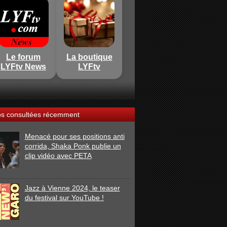
Le forum
La boutique
LYFtv News
LYFtv
os consultées récemment
Menacé pour ses positions anti
corrida, Shaka Ponk publie un
clip vidéo avec PETA
Jazz à Vienne 2024, le teaser
du festival sur YouTube !