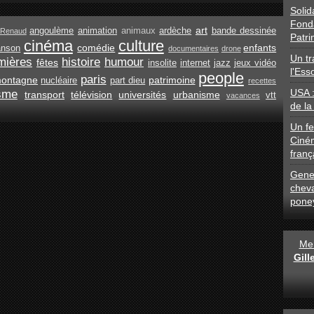
Solid
Fond
art
angoulème
animation
animaux
ardèche
bande dessinée
Renaud
Patri
cinéma
culture
comédie
enfants
anson
documentaires
drone
Un tr
mières
histoire
humour
fêtes
insolite
internet
jazz
jeux vidéo
l'Ess
people
paris
ontagne
patrimoine
nucléaire
part dieu
recettes
USA 
isme
transport
télévision
universités
urbanisme
vtt
vacances
de la
Un fe
Ciné
franç
Gener
chev
pone
Men
Gil