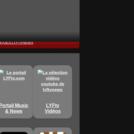
IQUES LYFTVNEWS
Portail Music
LYFtv
& News
Vidéos