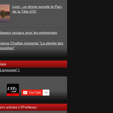
Lyon : un drone survole le Parc
de la Tête d'Or
éseaux sociaux pour les entreprises
ianne Chaillan présente "La playlist des
losophes"
late
 Language
▼
ers articles LYFtvNews: