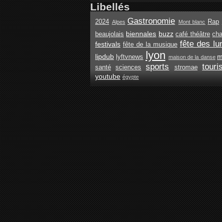
Libellés
Gastronomie
2024
Rap
Alpes
Mont blanc
biennales
buzz
beaujolais
café théâtre
ch
fête des lu
festivals
fête de la musique
lyon
lipdub
m
lyftvnews
maison de la danse
sports
tour
santé
sciences
stromae
youtube
égypte