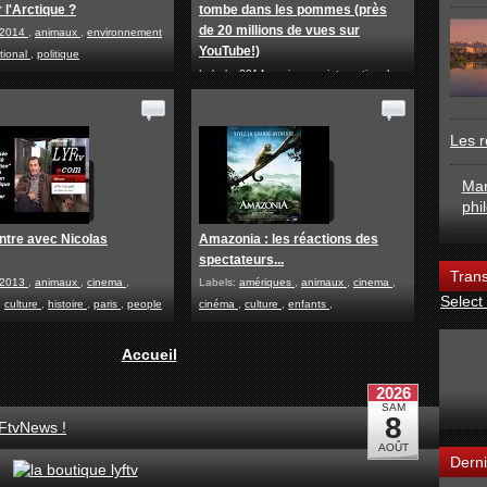
 l'Arctique ?
tombe dans les pommes (près
de 20 millions de vues sur
2014
,
animaux
,
environnement
YouTube!)
ational
,
politique
Labels:
2014
,
animaux
,
international
,
médias
,
youtube
Les r
Mar
phi
tre avec Nicolas
Amazonia : les réactions des
spectateurs...
Trans
2013
,
animaux
,
cinema
,
Labels:
amériques
,
animaux
,
cinema
,
Select
,
culture
,
histoire
,
paris
,
people
cinéma
,
culture
,
enfants
,
ance
environnement
,
loisirs
,
paris
Accueil
FtvNews !
Derni