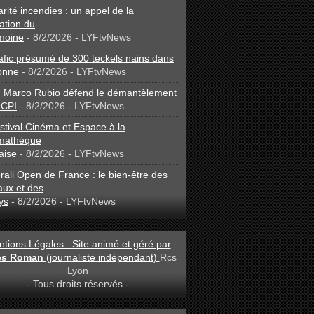
arité incendies : un appel de la
ation du
moine
- 8/2/2026
- LYFtvNews
afic présumé de 300 teckels nains dans
onne
- 8/2/2026
- LYFtvNews
: Marco Rubio défend le démantèlement
 CPI
- 8/2/2026
- LYFtvNews
stival Cinéma et Espace à la
mathèque
aise
- 8/2/2026
- LYFtvNews
ali Open de France : le bien-être des
aux et des
ys
- 8/2/2026
- LYFtvNews
tions Légales : Site animé et géré par
les Roman
(journaliste indépendant)
Rcs
Lyon
- Tous droits réservés -