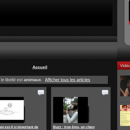
Vidé
Accueil
le libellé est
animaux
.
Afficher tous les articles
oi est-il si important de
Buzz : trop ému, un chien