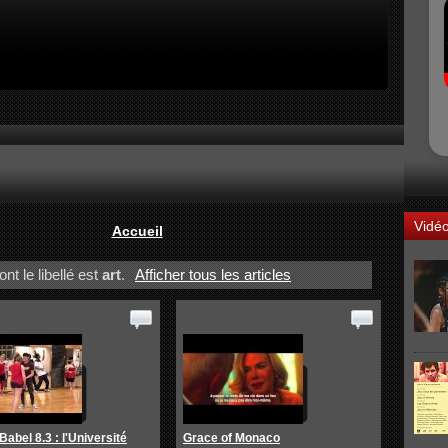
Vidé
Accueil
nt le libellé est
art
.
Afficher tous les articles
Babel 8.3 : l'Université
Grace of Monaco