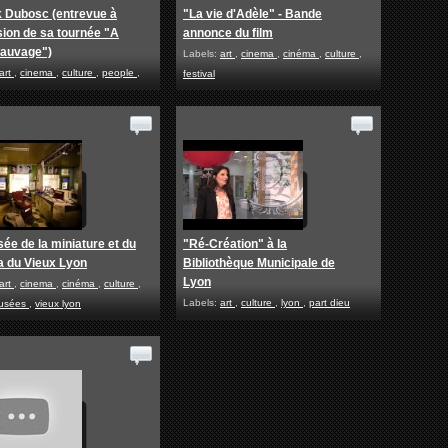
 Dubosc (entrevue à
"La vie d'Adèle" - Bande
sion de sa tournée "A
annonce du film
 sauvage")
Labels:
art
,
cinema
,
cinéma
,
culture
,
art
,
cinema
,
culture
,
people
,
festival
ée de la miniature et du
"Ré-Création" à la
 du Vieux Lyon
Bibliothèque Municipale de
Lyon
art
,
cinema
,
cinéma
,
culture
,
Labels:
art
,
culture
,
lyon
,
part dieu
usées
,
vieux lyon