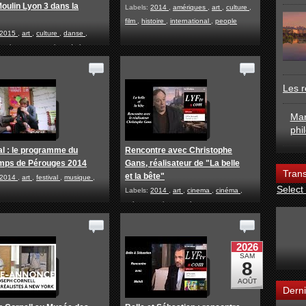
oulin Lyon 3 dans la
Labels:
2014
,
amériques
,
art
,
culture
,
film
,
histoire
,
international
,
people
2015
,
art
,
culture
,
danse
,
ts
,
jeunesse
,
maison de la
universités
,
Urban
Les r
Mar
phi
al : le programme du
Rencontre avec Christophe
emps de Pérouges 2014
Gans, réalisateur de "La belle
Trans
et la bête"
2014
,
art
,
festival
,
musique
,
Select
Labels:
2014
,
art
,
cinema
,
cinéma
,
culture
,
paris
,
people
Derni