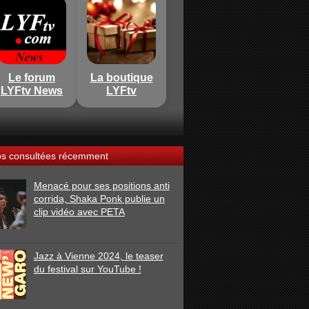
Le forum
La boutique
LYFtv News
LYFtv
os consultées récemment
Menacé pour ses positions anti
corrida, Shaka Ponk publie un
clip vidéo avec PETA
Jazz à Vienne 2024, le teaser
du festival sur YouTube !