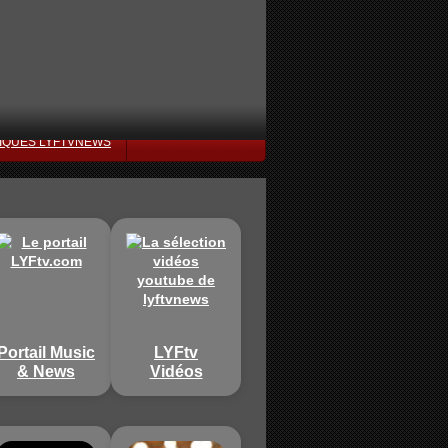
IQUES LYFTVNEWS
Portail Music
LYFtv
& News
Vidéos