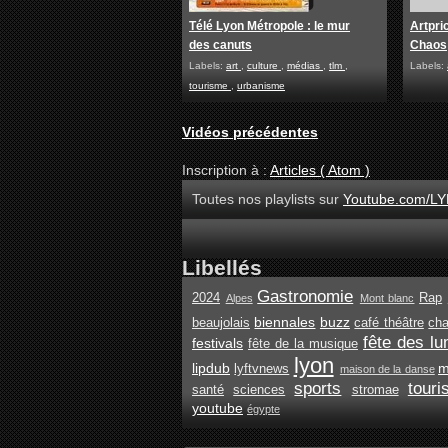
Télé Lyon Métropole : le mur
Artpri
des canuts
Chaos
Labels:
art
,
culture
,
médias
,
tlm
,
Labels:
tourisme
,
urbanisme
Vidéos précédentes
Inscription à :
Articles ( Atom )
Toutes nos playlists sur
Youtube.com/LY
Libellés
Gastronomie
2024
Rap
Alpes
Mont blanc
biennales
buzz
beaujolais
café théâtre
ch
fête des lu
festivals
fête de la musique
lyon
lipdub
m
lyftvnews
maison de la danse
sports
tour
santé
sciences
stromae
youtube
égypte