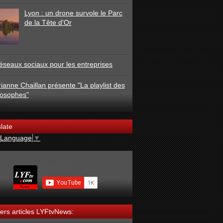
Lyon : un drone survole le Parc
de la Tête d'Or
éseaux sociaux pour les entreprises
ianne Chaillan présente "La playlist des
losophes"
late
 Language
▼
ers articles LYFtvNews: