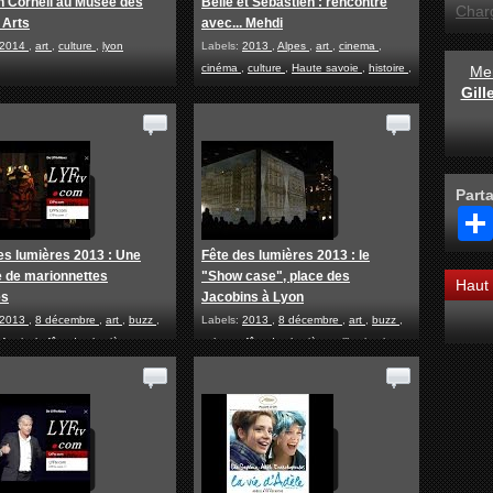
 Cornell au Musée des
Belle et Sébastien : rencontre
Char
 Arts
avec... Mehdi
2014
,
art
,
culture
,
lyon
Labels:
2013
,
Alpes
,
art
,
cinema
,
cinéma
,
culture
,
Haute savoie
,
histoire
,
Men
paris
,
people
Gil
Part
es lumières 2013 : Une
Fête des lumières 2013 : le
 de marionnettes
"Show case", place des
Haut
es
Jacobins à Lyon
2013
,
8 décembre
,
art
,
buzz
,
Labels:
2013
,
8 décembre
,
art
,
buzz
,
,
festival
,
fête des lumières
,
culture
,
fête des lumières
,
illuminations
,
tions
,
lyon
lyon