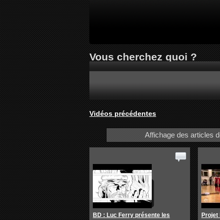
Vous cherchez quoi ?
Vidéos précédentes
Affichage des articles do
BD : Luc Ferry présente les
Projet 