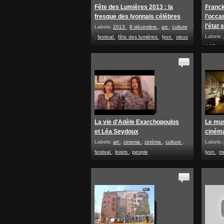
Fête des Lumières 2013 : la
Franck
fresque des lyonnais célèbres
l'occa
l'état
Labels:
2013
,
8 décembre
,
art
,
culture
Labels:
,
festival
,
fête des lumières
,
lyon
,
vieux
théâtre
lyon
La vie d'Adèle Exarchopoulos
Le mus
et Léa Seydoux
cinéma
Labels:
art
,
cinema
,
cinéma
,
culture
,
Labels:
festival
,
loisirs
,
people
lyon
,
m