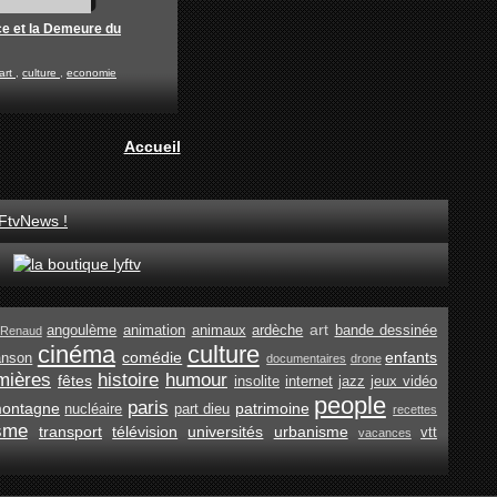
ce et la Demeure du
art
,
culture
,
economie
Accueil
FtvNews !
art
angoulème
animation
animaux
ardèche
bande dessinée
Renaud
cinéma
culture
comédie
enfants
anson
documentaires
drone
mières
histoire
humour
fêtes
insolite
internet
jazz
jeux vidéo
people
paris
ontagne
patrimoine
nucléaire
part dieu
recettes
isme
transport
télévision
universités
urbanisme
vtt
vacances