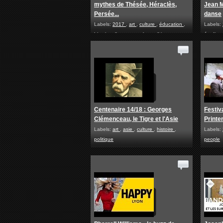
mythes de Thésée, Héraclès,
Jean M
Persée...
danse
Labels:
2017
,
art
,
culture
,
éducation
,
Labels:
histoire
,
livres
,
people
,
politique
,
étudian
religion
danse
,
Centenaire 14/18 : Georges
Festiv
Clémenceau, le Tigre et l'Asie
Print
Labels:
art
,
asie
,
culture
,
histoire
,
Labels:
politique
people