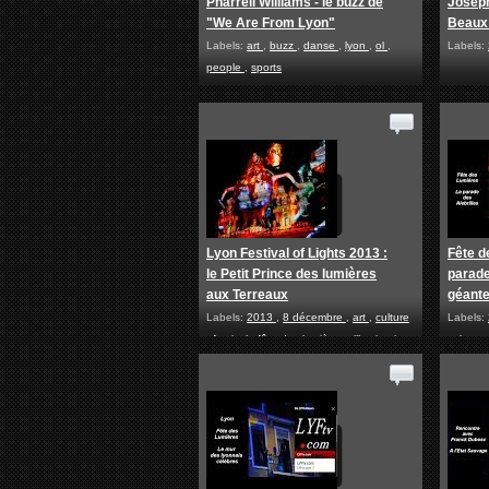
Pharrell Williams - le buzz de
Joseph
"We Are From Lyon"
Beaux
Labels:
art
,
buzz
,
danse
,
lyon
,
ol
,
Labels:
people
,
sports
Lyon Festival of Lights 2013 :
Fête d
le Petit Prince des lumières
parade
aux Terreaux
géant
Labels:
2013
,
8 décembre
,
art
,
culture
Labels:
,
festival
,
fête des lumières
,
illuminations
culture
,
lyon
illumina