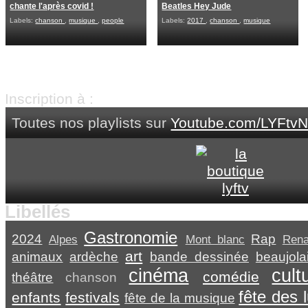
chante l'après covid !
Beatles Hey Jude
Labels:
chanson
,
musique
,
people
Labels:
2017
,
chanson
,
musique
Vidéos précédentes
Accuei
Inscription à :
Articles ( Atom )
Toutes nos playlists sur
Youtube.com/LYFtvN
Libellés
Gastronomie
2024
Rap
Alpes
Mont blanc
Ren
art
animaux
ardèche
bande dessinée
beaujola
cinéma
cult
comédie
théâtre
chanson
fête des 
enfants
festivals
fête de la musique