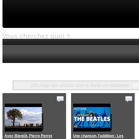
Vous cherchez quoi ?
Vidéos précédentes
Accueil
Affichage des articles dont le libellé est
chanson
.
Aff
Avec Bientôt, Pierre Perret
Une chanson, l'addition : Les