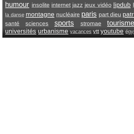
humour
lipdub
insolite
internet
jazz
jeux vidéo
paris
montagne
pat
nucléaire
part dieu
la danse
sports
tourism
santé
sciences
stromae
universités
urbanisme
youtube
vtt
vacances
égy