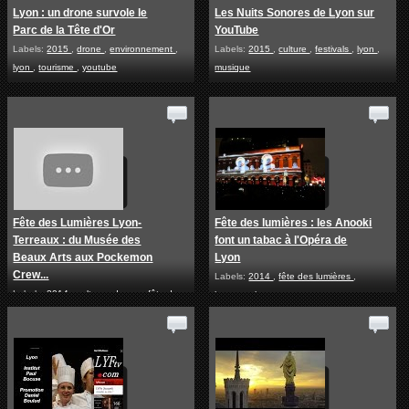
Lyon : un drone survole le
Les Nuits Sonores de Lyon sur
Parc de la Tête d'Or
YouTube
Labels:
2015
,
drone
,
environnement
,
Labels:
2015
,
culture
,
festivals
,
lyon
,
lyon
,
tourisme
,
youtube
musique
Fête des Lumières Lyon-
Fête des lumières : les Anooki
Terreaux : du Musée des
font un tabac à l'Opéra de
Beaux Arts aux Pockemon
Lyon
Crew...
Labels:
2014
,
fête des lumières
,
Labels:
2014
,
culture
,
danse
,
fête des
humour
,
lyon
lumières
,
lyon