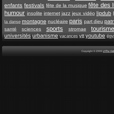
fête des 
enfants
festivals
fête de la musique
humour
lipdub
insolite
internet
jazz
jeux vidéo
paris
montagne
pat
nucléaire
part dieu
la danse
sports
tourism
santé
sciences
stromae
universités
urbanisme
youtube
vtt
vacances
égy
Copyright © 2009
LYFtv Vi