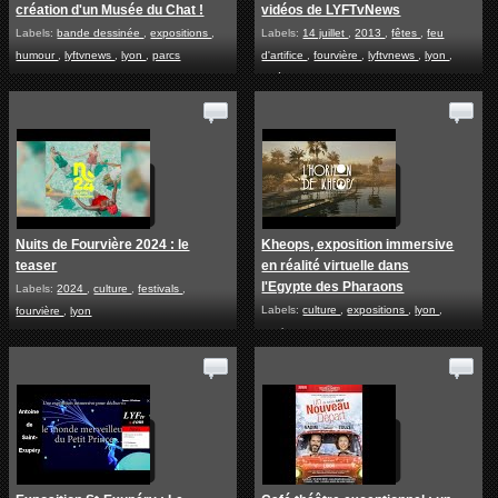
création d'un Musée du Chat !
vidéos de LYFTvNews
Labels:
bande dessinée
,
expositions
,
Labels:
14 juillet
,
2013
,
fêtes
,
feu
humour
,
lyftvnews
,
lyon
,
parcs
d'artifice
,
fourvière
,
lyftvnews
,
lyon
,
vidéos
Nuits de Fourvière 2024 : le
Kheops, exposition immersive
teaser
en réalité virtuelle dans
l'Egypte des Pharaons
Labels:
2024
,
culture
,
festivals
,
Labels:
culture
,
expositions
,
lyon
,
fourvière
,
lyon
tourisme