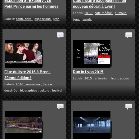
Exposition St-Exupéry : Le
Café théâtre exceptionnel : un
Petit Prince parmi les hommes
nouveau départ à Lyon !
!
Labels:
2017
,
café théâtre
,
humour
,
Labels:
confluence
,
expositions
,
lyon
lyon
,
people
Fête du livre 2016 à Bron :
Run In Lyon 2015
30ème édition !
Labels:
2015
,
animation
,
lyon
,
sports
Labels:
2016
,
animation
,
bande
dessinée
,
biographies
,
culture
,
festival
,
festivals
,
livres
,
loisirs
,
lyon