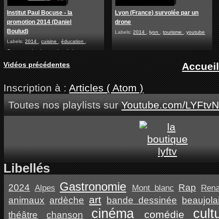
Institut Paul Bocuse - la
Lyon (France) survolée par un
promotion 2014 (Daniel
drone
Boulud)
Labels:
2014
,
lyon
,
tourisme
,
youtube
Labels:
2014
,
cuisine
,
éducation
,
Gastronomie
,
international
,
lyon
,
people
,
tourisme
Vidéos précédentes
Accuei
Inscription à :
Articles ( Atom )
Toutes nos playlists sur
Youtube.com/LYFtvN
Libellés
Gastronomie
2024
Rap
Alpes
Mont blanc
Ren
art
animaux
ardèche
bande dessinée
beaujola
cinéma
cult
comédie
théâtre
chanson