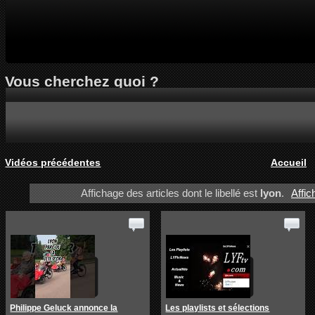
Vous cherchez quoi ?
Vidéos précédentes
Accueil
Affichage des articles dont le libellé est
lyon
.
Affic
Philippe Geluck annonce la
Les playlists et sélections