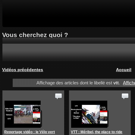
Vous cherchez quoi ?
Vidéos précédentes
Accueil
Affichage des articles dont le libellé est
vtt
.
Affich
Reportage vidéo : le Vélo vert
VTT : Méribel, the place to ride