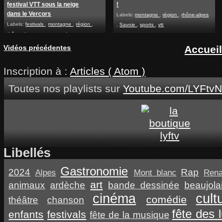
festival VTT sous la neige
!
dans le Vercors
Labels:
montagne
,
région
,
rhône-alpes
Labels:
festivals
,
montagne
,
région
,
,
Savoie
,
sports
,
vtt
rhône-alpes
,
sports
,
tourisme
,
vercors
,
vtt
Vidéos précédentes
Accuei
Inscription à :
Articles ( Atom )
Toutes nos playlists sur
Youtube.com/LYFtvN
Libellés
Gastronomie
2024
Rap
Alpes
Mont blanc
Ren
art
animaux
ardèche
bande dessinée
beaujola
cinéma
cult
comédie
théâtre
chanson
fête des 
enfants
festivals
fête de la musique