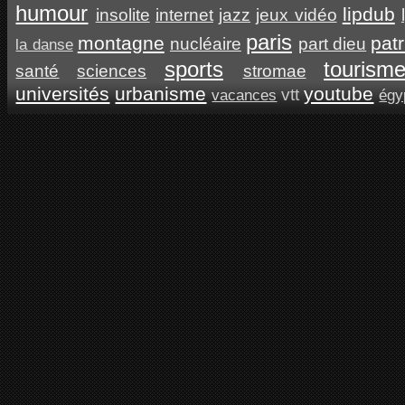
humour
lipdub
insolite
internet
jazz
jeux vidéo
paris
montagne
pat
nucléaire
part dieu
la danse
sports
tourism
santé
sciences
stromae
universités
urbanisme
youtube
vtt
vacances
égy