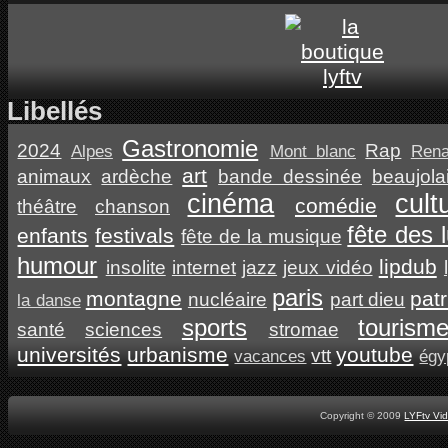
Libellés
Gastronomie
2024
Rap
Alpes
Mont blanc
Ren
art
animaux
ardèche
bande dessinée
beaujola
cinéma
cult
comédie
théâtre
chanson
fête des 
enfants
festivals
fête de la musique
humour
lipdub
insolite
internet
jazz
jeux vidéo
paris
montagne
pat
nucléaire
part dieu
la danse
sports
tourism
santé
sciences
stromae
universités
urbanisme
youtube
vtt
vacances
égy
Copyright © 2009
LYFtv Vi