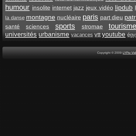
humour
lipdub
insolite
internet
jazz
jeux vidéo
paris
montagne
pat
nucléaire
part dieu
la danse
sports
tourism
santé
sciences
stromae
universités
urbanisme
youtube
vtt
vacances
égy
Copyright © 2009
LYFtv Vi