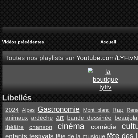
Vidéos précédentes
Accueil
Toutes nos playlists sur
Youtube.com/LYFtvN
Libellés
Gastronomie
2024
Rap
Alpes
Mont blanc
Ren
art
animaux
ardèche
bande dessinée
beaujola
cinéma
cult
comédie
théâtre
chanson
fête des 
enfants
festivals
fête de la musique