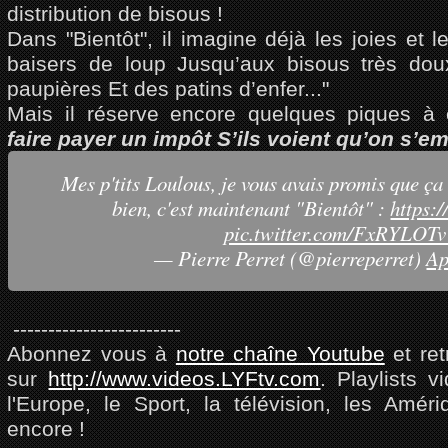
distribution de bisous !
Dans "Bientôt", il imagine déjà les joies et l
baisers de loup Jusqu’aux bisous très dou
paupières Et des patins d’enfer..."
Mais il réserve encore quelques piques à
faire payer un impôt S’ils voient qu’on s’e
Mes p'tits Loulous, je vous avais promis que ça 
bien, c'est maintenant "Bientôt" :
https:
pic.twitter.com/FxRYLOT
— Pierre Perret (@pierreperret)
Ap
------------------------
Abonnez vous à
notre chaîne Youtube
et ret
sur
http://www.videos.LYFtv.com
. Playlists v
l'Europe, le Sport, la télévision, les Amér
encore !