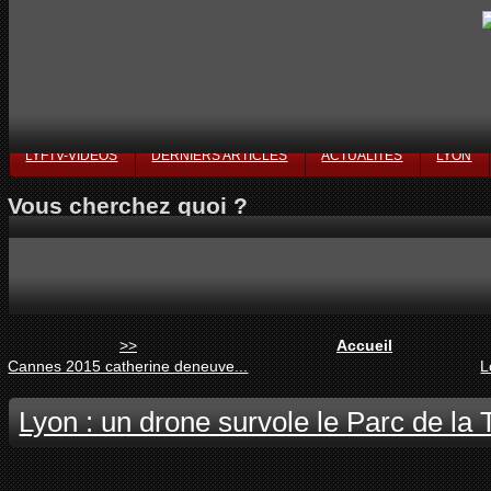
LYFTV-VIDÉOS
DERNIERS ARTICLES
ACTUALITÉS
LYON
Vous cherchez quoi ?
>>
Accueil
Cannes 2015 catherine deneuve...
L
Lyon : un drone survole le Parc de la 