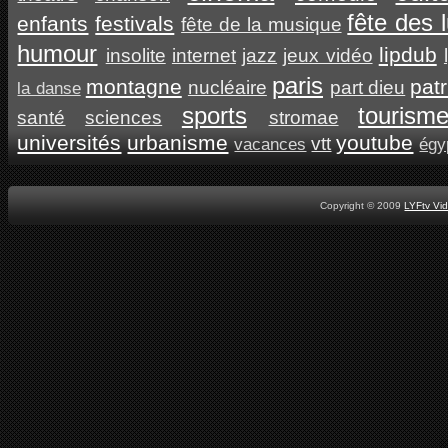
fête des 
enfants
festivals
fête de la musique
humour
lipdub
insolite
internet
jazz
jeux vidéo
paris
montagne
pat
nucléaire
part dieu
la danse
sports
tourism
santé
sciences
stromae
universités
urbanisme
youtube
vtt
vacances
égy
Copyright © 2009
LYFtv Vi