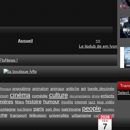
Accueil
<<
Le lipdub de em lyon
FtvNews !
Trans
art
angoulème
animation
animaux
ardèche
bande dessinée
Renaud
Select
cinéma
culture
comédie
enfants
anson
documentaires
drone
mières
histoire
humour
fêtes
insolite
internet
jazz
jeux vidéo
people
paris
ontagne
patrimoine
nucléaire
part dieu
recettes
isme
transport
télévision
universités
urbanisme
vtt
vacances