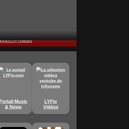
IQUES LYFTVNEWS
Portail Music
LYFtv
& News
Vidéos