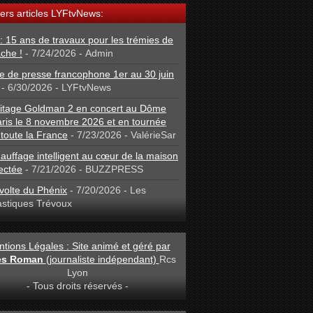
ers articles LYFtvNews:
: 15 ans de travaux pour les trémies de
che !
- 7/24/2026
- Admin
 de presse francophone 1er au 30 juin
- 6/30/2026
- LYFtvNews
ritage Goldman 2 en concert au Dôme
ris le 8 novembre 2026 et en tournée
toute la France
- 7/23/2026
- ValérieSar
auffage intelligent au cœur de la maison
ectée
- 7/21/2026
- BUZZPRESS
volte du Phénix
- 7/20/2026
- Les
astiques Trévoux
tions Légales : Site animé et géré par
les Roman
(journaliste indépendant)
Rcs
Lyon
- Tous droits réservés -