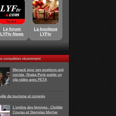
Le forum
La boutique
LYFtv News
LYFtv
os consultées récemment
Menacé pour ses positions anti
corrida, Shaka Ponk publie un
clip vidéo avec PETA
ville de tourisme et congrès
L'ombre des femmes : Clotilde
Courau et Stanislas Merhar