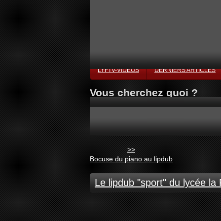
LYFTV-VIDÉOS
DERNIERS ARTICLES
Vous cherchez quoi ?
>>
Bocuse du piano au lipdub
Le lipdub "sport" du lycée la 