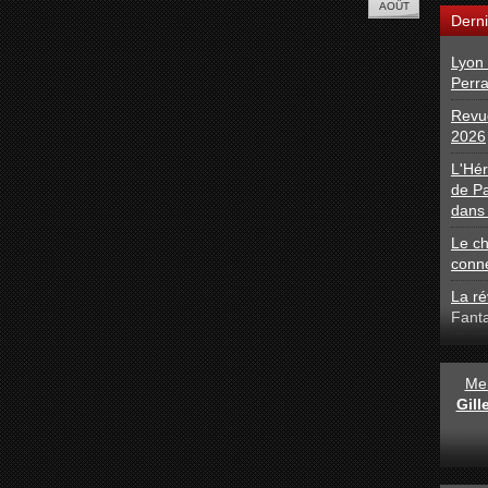
Derni
Lyon 
Perra
Revue
2026
L'Hé
de Pa
dans 
Le ch
conn
La ré
Fant
Men
Gil