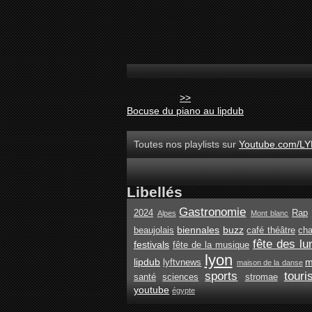
>>
Bocuse du piano au lipdub
Toutes nos playlists sur
Youtube.com/LY
Libellés
Gastronomie
2024
Rap
Alpes
Mont blanc
biennales
buzz
beaujolais
café théâtre
ch
fête des lu
festivals
fête de la musique
lyon
lipdub
m
lyftvnews
maison de la danse
sports
tour
santé
sciences
stromae
youtube
égypte