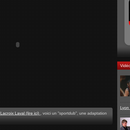
Vidé
Lyon 
acroix Laval (lire ici)
, voici un "sportdub", une adaptation