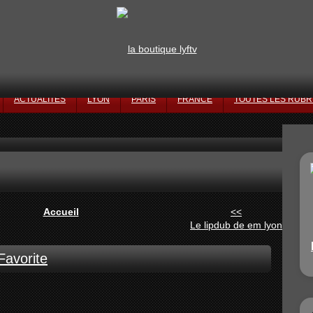
ACTUALITÉS
LYON
PARIS
FRANCE
TOUTES LES RUBR
Accueil
<<
Le lipdub de em lyon
Favorite