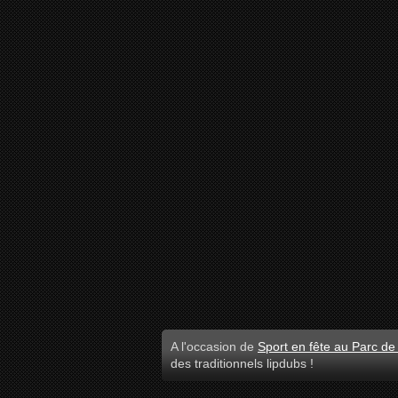
A l'occasion de
Sport en fête au Parc de L
des traditionnels lipdubs !