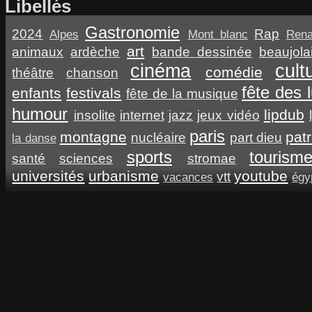
Libellés
Gastronomie
2024
Rap
Alpes
Mont blanc
Ren
art
animaux
ardèche
bande dessinée
beaujola
cinéma
cult
comédie
théâtre
chanson
fête des 
enfants
festivals
fête de la musique
humour
lipdub
insolite
internet
jazz
jeux vidéo
paris
montagne
pat
nucléaire
part dieu
la danse
sports
tourism
santé
sciences
stromae
universités
urbanisme
youtube
vtt
vacances
égy