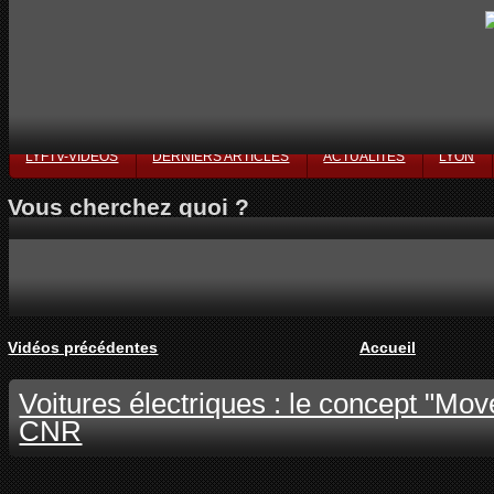
LYFTV-VIDÉOS
DERNIERS ARTICLES
ACTUALITÉS
LYON
Vous cherchez quoi ?
Vidéos précédentes
Accueil
Voitures électriques : le concept "Mov
CNR