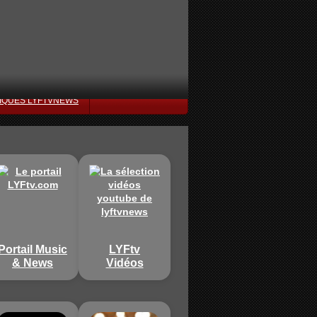
IQUES LYFTVNEWS
Portail Music
LYFtv
& News
Vidéos