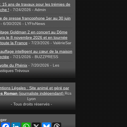
: 15 ans de travaux pour les trémies de
che !
- 7/24/2026
- Admin
 de presse francophone 1er au 30 juin
- 6/30/2026
- LYFtvNews
ritage Goldman 2 en concert au Dôme
ris le 8 novembre 2026 et en tournée
toute la France
- 7/23/2026
- ValérieSar
auffage intelligent au cœur de la maison
ectée
- 7/21/2026
- BUZZPRESS
volte du Phénix
- 7/20/2026
- Les
astiques Trévoux
tions Légales : Site animé et géré par
les Roman
(journaliste indépendant)
Rcs
Lyon
- Tous droits réservés -
ager
S
F
L
W
X
B
T