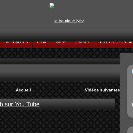
ACTUALITÉS
LYON
PARIS
FRANCE
TOUTES LES RUBR
Accueil
Vidéos suivantes
b sur You Tube