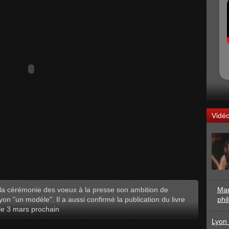
Vidé
la cérémonie des voeux à la presse son ambition de
Mar
yon "un modèle". Il a aussi confirmé la publication du livre
phi
 le 3 mars prochain
Lyon 