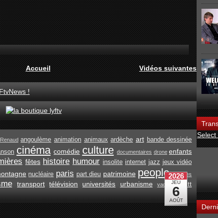
Accueil
Vidéos suivantes
FtvNews !
Trans
Select
art
angoulème
animation
animaux
ardèche
bande dessinée
Renaud
cinéma
culture
comédie
enfants
anson
documentaires
drone
mières
histoire
humour
fêtes
insolite
internet
jazz
jeux vidéo
people
paris
ontagne
patrimoine
nucléaire
part dieu
recettes
isme
transport
télévision
universités
urbanisme
vtt
vacances
Derni