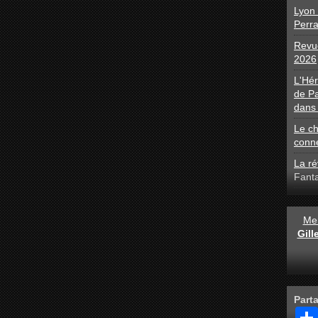
Lyon 
Perra
Revue
2026
L'Hé
de Pa
dans 
Le ch
conn
La ré
Fant
Men
Gil
Part