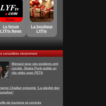
Le forum
La boutique
LYFtv News
LYFtv
os consultées récemment
Menacé pour ses positions anti
corrida, Shaka Ponk publie un
clip vidéo avec PETA
ianne Chaillan présente "La playlist des
losophes"
ville de tourisme et congrès