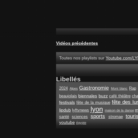
Vidéos précédentes
Toutes nos playlists sur
Youtube.com/LY
Libellés
Gastronomie
2024
Rap
Alpes
Mont blanc
biennales
buzz
beaujolais
café théâtre
ch
fête des lu
festivals
fête de la musique
lyon
lipdub
m
lyftvnews
maison de la danse
sports
tour
santé
sciences
stromae
youtube
égypte