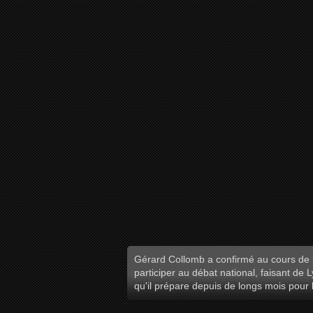
Gérard Collomb a confirmé au cours de 
participer au débat national, faisant de L
qu'il prépare depuis de longs mois pour