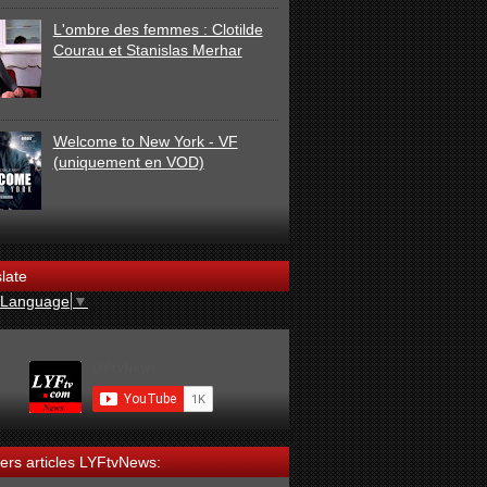
L'ombre des femmes : Clotilde
Courau et Stanislas Merhar
Welcome to New York - VF
(uniquement en VOD)
late
 Language
▼
ers articles LYFtvNews: