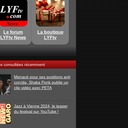
Le forum
La boutique
LYFtv News
LYFtv
os consultées récemment
Menacé pour ses positions anti
corrida, Shaka Ponk publie un
clip vidéo avec PETA
Jazz à Vienne 2024, le teaser
du festival sur YouTube !