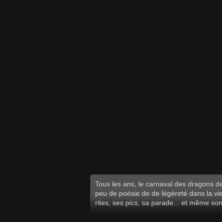
Tous les ans, le carnaval des dragons d
peu de poésie de de légèreté dans la vie
rites, ses pics, sa parade... et même son 