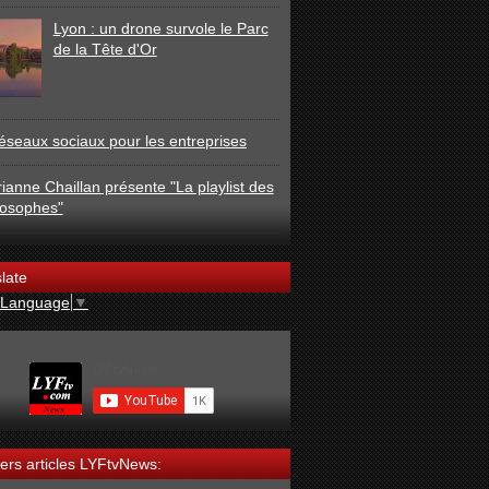
Lyon : un drone survole le Parc
de la Tête d'Or
éseaux sociaux pour les entreprises
ianne Chaillan présente "La playlist des
losophes"
late
 Language
▼
ers articles LYFtvNews: