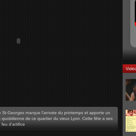
Vidé
e St-Georges marque l'arrivée du printemps et apporte un
 quotidienne de ce quartier du vieux Lyon. Cette fête a ses
feu d'artifice