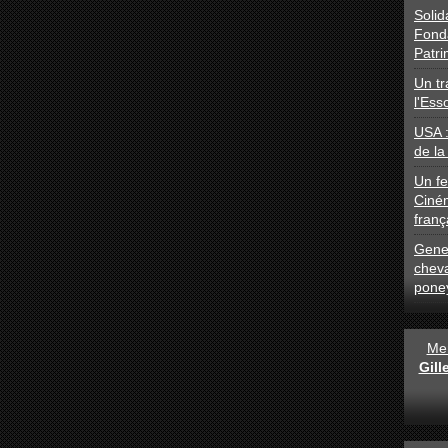
Solid
Fond
Patri
Un tr
l'Ess
USA 
de la
Un fe
Ciné
franç
Gener
chev
pone
Men
Gil