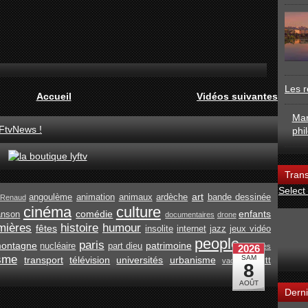
Les r
Accueil
Vidéos suivantes
Mar
FtvNews !
phi
Trans
Select
art
angoulème
animation
animaux
ardèche
bande dessinée
Renaud
cinéma
culture
comédie
enfants
anson
documentaires
drone
mières
histoire
humour
fêtes
insolite
internet
jazz
jeux vidéo
people
paris
ontagne
patrimoine
nucléaire
part dieu
recettes
isme
transport
télévision
universités
urbanisme
vtt
vacances
Derni