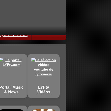
IQUES LYFTVNEWS
Portail Music
LYFtv
& News
Vidéos