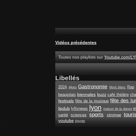
Vidéos précédentes
Toutes nos playlists sur
Youtube.com/LY
Libellés
Gastronomie
2024
Rap
Alpes
Mont blanc
biennales
buzz
beaujolais
café théâtre
ch
fête des lu
festivals
fête de la musique
lyon
lipdub
m
lyftvnews
maison de la danse
sports
tour
santé
sciences
stromae
youtube
égypte