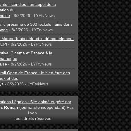
arité incendies : un appel de la
ation du
moine
- 8/2/2026
- LYFtvNews
afic présumé de 300 teckels nains dans
onne
- 8/2/2026
- LYFtvNews
: Marco Rubio défend le démantèlement
 CPI
- 8/2/2026
- LYFtvNews
stival Cinéma et Espace à la
mathèque
aise
- 8/2/2026
- LYFtvNews
ali Open de France : le bien-être des
aux et des
ys
- 8/2/2026
- LYFtvNews
tions Légales : Site animé et géré par
les Roman
(journaliste indépendant)
Rcs
Lyon
- Tous droits réservés -