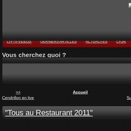
LYFTV-VIDÉOS
DERNIERS ARTICLES
ACTUALITÉS
LYON
Vous cherchez quoi ?
>>
Accueil
Cendrillon en live
Su
"Tous au Restaurant 2011"