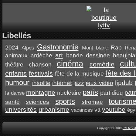
Libellés
Gastronomie
2024
Rap
Alpes
Mont blanc
Ren
art
animaux
ardèche
bande dessinée
beaujola
cinéma
cult
comédie
théâtre
chanson
fête des 
enfants
festivals
fête de la musique
humour
lipdub
insolite
internet
jazz
jeux vidéo
paris
montagne
pat
nucléaire
part dieu
la danse
sports
tourism
santé
sciences
stromae
universités
urbanisme
youtube
vtt
vacances
égy
Copyright © 2009
LYFtv Vi