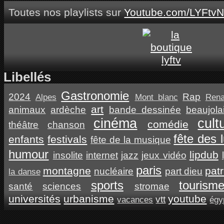
Toutes nos playlists sur
Youtube.com/LYFtvN
Libellés
Gastronomie
2024
Rap
Alpes
Mont blanc
Ren
art
animaux
ardèche
bande dessinée
beaujola
cinéma
cult
comédie
théâtre
chanson
fête des 
enfants
festivals
fête de la musique
humour
lipdub
insolite
internet
jazz
jeux vidéo
paris
montagne
pat
nucléaire
part dieu
la danse
sports
tourism
santé
sciences
stromae
universités
urbanisme
youtube
vtt
vacances
égy