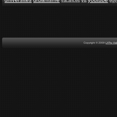
vtt
vacances
égy
Copyright © 2009
LYFtv Vi