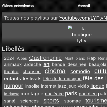
Vidéos précédentes
Accueil
Toutes nos playlists sur
Youtube.com/LYFtvN
Libellés
Gastronomie
2024
Rap
Alpes
Mont blanc
Ren
art
animaux
ardèche
bande dessinée
beaujola
cinéma
cult
comédie
théâtre
chanson
fête des 
enfants
festivals
fête de la musique
humour
lipdub
insolite
internet
jazz
jeux vidéo
paris
montagne
pat
nucléaire
part dieu
la danse
sports
tourism
santé
sciences
stromae
universités
urbanisme
youtube