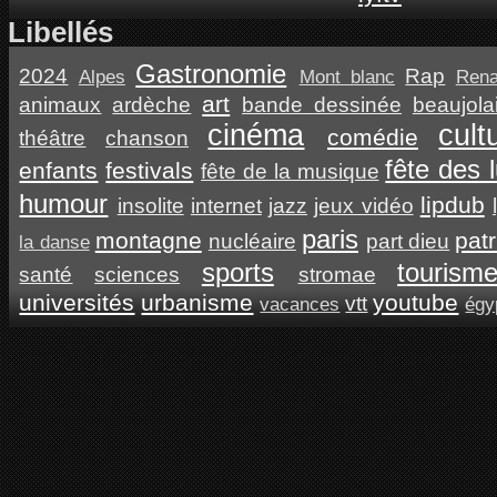
Libellés
Gastronomie
2024
Rap
Alpes
Mont blanc
Ren
art
animaux
ardèche
bande dessinée
beaujola
cinéma
cult
comédie
théâtre
chanson
fête des 
enfants
festivals
fête de la musique
humour
lipdub
insolite
internet
jazz
jeux vidéo
paris
montagne
pat
nucléaire
part dieu
la danse
sports
tourism
santé
sciences
stromae
universités
urbanisme
youtube
vtt
vacances
égy