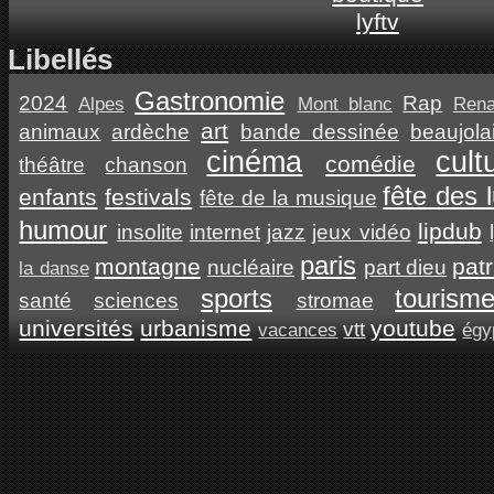
Libellés
Gastronomie
2024
Rap
Alpes
Mont blanc
Ren
art
animaux
ardèche
bande dessinée
beaujola
cinéma
cult
comédie
théâtre
chanson
fête des 
enfants
festivals
fête de la musique
humour
lipdub
insolite
internet
jazz
jeux vidéo
paris
montagne
pat
nucléaire
part dieu
la danse
sports
tourism
santé
sciences
stromae
universités
urbanisme
youtube
vtt
vacances
égy