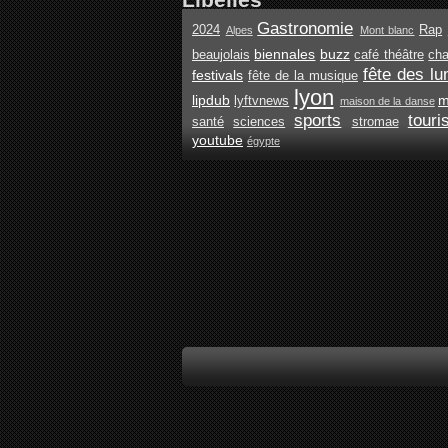
Gastronomie
2024
Rap
Alpes
Mont blanc
biennales
buzz
beaujolais
café théâtre
ch
fête des lu
festivals
fête de la musique
lyon
lipdub
m
lyftvnews
maison de la danse
sports
tour
santé
sciences
stromae
youtube
égypte