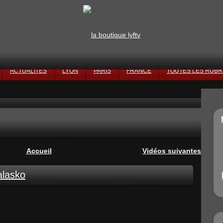
ACTUALITÉS
LYON
PARIS
FRANCE
TOUTES LES RUBR
Accueil
Vidéos suivantes
alasko