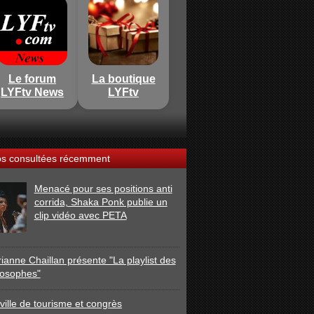
Le forum
La boutique
LYFtv News
LYFtv
os consultées récemment
Menacé pour ses positions anti
corrida, Shaka Ponk publie un
clip vidéo avec PETA
ianne Chaillan présente "La playlist des
losophes"
ville de tourisme et congrès