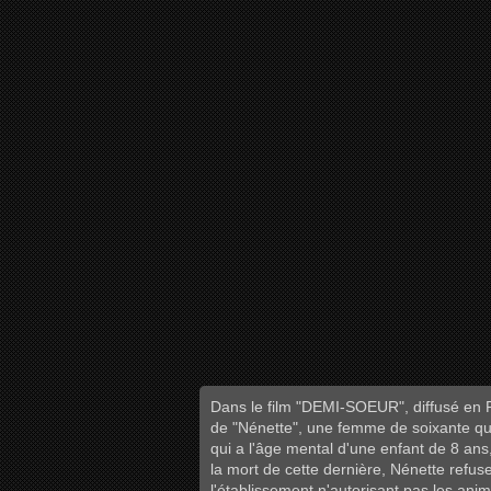
Dans le film "DEMI-SOEUR", diffusé en Fr
de "Nénette", une femme de soixante qu'
qui a l'âge mental d'une enfant de 8 ans
la mort de cette dernière, Nénette refuse
l'établissement n'autorisant pas les an