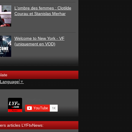
L'ombre des femmes : Clotilde
Courau et Stanislas Merhar
Welcome to New York - VF
(uniquement en VOD)
late
 Language
▼
ers articles LYFtvNews: