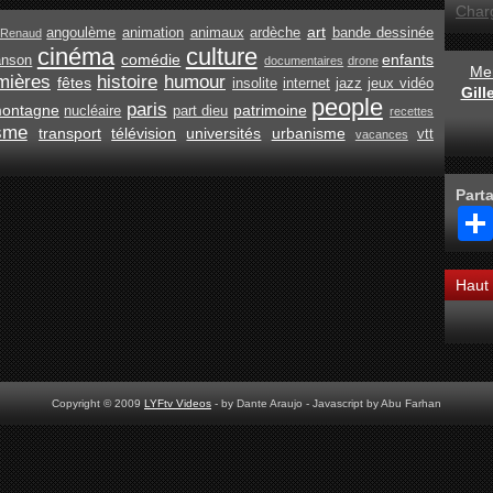
Char
art
angoulème
animation
animaux
ardèche
bande dessinée
Renaud
cinéma
culture
comédie
enfants
anson
documentaires
drone
Men
mières
histoire
humour
fêtes
insolite
internet
jazz
jeux vidéo
Gil
people
paris
ontagne
patrimoine
nucléaire
part dieu
recettes
isme
transport
télévision
universités
urbanisme
vtt
vacances
Part
Haut
Copyright © 2009
LYFtv Videos
- by Dante Araujo - Javascript by Abu Farhan