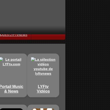
IQUES LYFTVNEWS
Portail Music
LYFtv
& News
Vidéos