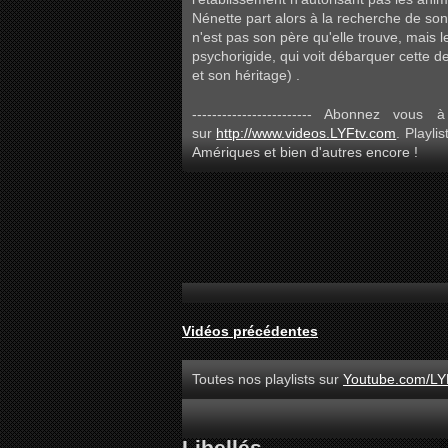
Nénette part alors à la recherche de son 
n'est pas son père qu'elle trouve, mais l
psychorigide, qui voit débarquer cette d
et son héritage) .
------------------------ Abonnez vous
sur
http://www.videos.LYFtv.com
. Playli
Amériques et bien d'autres encore !
Vidéos précédentes
Toutes nos playlists sur
Youtube.com/LY
Libellés