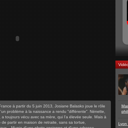
Vidé
ance à partir du 5 juin 2013, Josiane Balasko joue le rôle
Mar
un problème à la naissance a rendu "différente". Nénette,
phi
, a toujours vécu avec sa mère, qui l'a élevée seule. Mais à
 de partir en maison de retraite, sans sa tortue,
Lyon 
imaux... Munie d'une photo ancienne et d'une adresse,