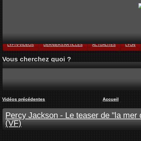
LYFTV-VIDÉOS
DERNIERS ARTICLES
ACTUALITÉS
LYON
Vous cherchez quoi ?
Vidéos précédentes
Accueil
Percy Jackson - Le teaser de "la mer
(VF)