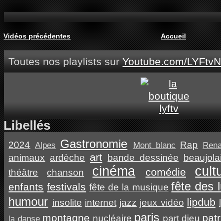
Vidéos précédentes
Accueil
Toutes nos playlists sur
Youtube.com/LYFtvN
Libellés
Gastronomie
2024
Rap
Alpes
Mont blanc
Ren
art
animaux
ardèche
bande dessinée
beaujola
cinéma
cult
comédie
théâtre
chanson
fête des 
enfants
festivals
fête de la musique
humour
lipdub
insolite
internet
jazz
jeux vidéo
paris
montagne
pat
nucléaire
part dieu
la danse