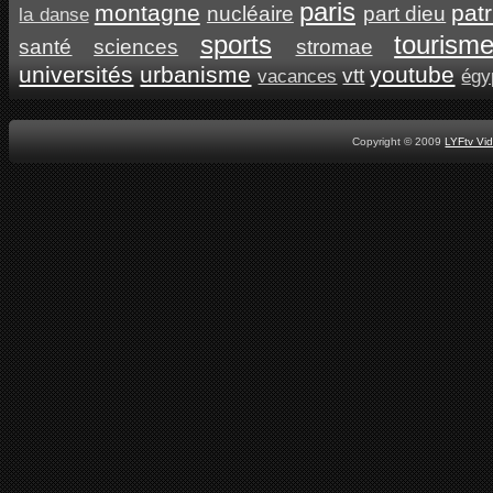
paris
montagne
pat
nucléaire
part dieu
la danse
sports
tourism
santé
sciences
stromae
universités
urbanisme
youtube
vtt
vacances
égy
Copyright © 2009
LYFtv Vi