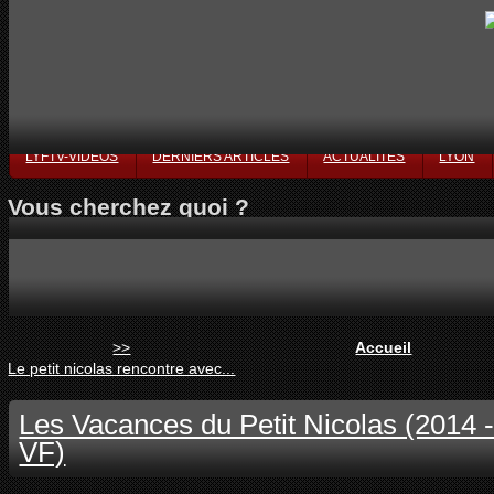
LYFTV-VIDÉOS
DERNIERS ARTICLES
ACTUALITÉS
LYON
Vous cherchez quoi ?
>>
Accueil
Le petit nicolas rencontre avec...
Les Vacances du Petit Nicolas (2014
VF)