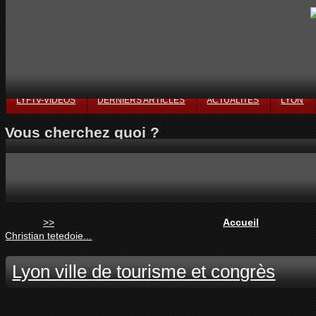
LYFTV-VIDÉOS
DERNIERS ARTICLES
ACTUALITÉS
LYON
Vous cherchez quoi ?
>>
Accueil
Christian tetedoie...
Lyon ville de tourisme et congrès