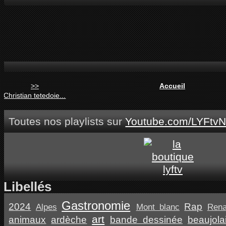
>>
Accueil
Christian tetedoie...
Toutes nos playlists sur
Youtube.com/LYFtvN
Libellés
Gastronomie
2024
Rap
Alpes
Mont blanc
Ren
art
animaux
ardèche
bande dessinée
beaujola