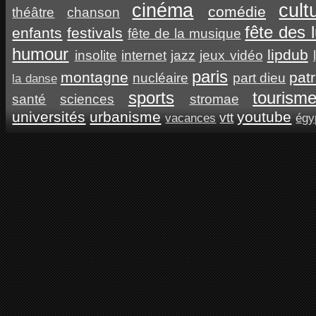
cinéma
cult
comédie
théâtre
chanson
fête des 
enfants
festivals
fête de la musique
humour
lipdub
insolite
internet
jazz
jeux vidéo
paris
montagne
pat
nucléaire
part dieu
la danse
sports
tourism
santé
sciences
stromae
universités
urbanisme
youtube
vtt
vacances
égy