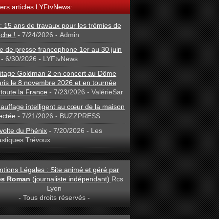
ers articles LYFtvNews:
: 15 ans de travaux pour les trémies de
che !
- 7/24/2026
- Admin
 de presse francophone 1er au 30 juin
- 6/30/2026
- LYFtvNews
ritage Goldman 2 en concert au Dôme
ris le 8 novembre 2026 et en tournée
toute la France
- 7/23/2026
- ValérieSar
auffage intelligent au cœur de la maison
ectée
- 7/21/2026
- BUZZPRESS
volte du Phénix
- 7/20/2026
- Les
astiques Trévoux
tions Légales : Site animé et géré par
les Roman
(journaliste indépendant)
Rcs
Lyon
- Tous droits réservés -