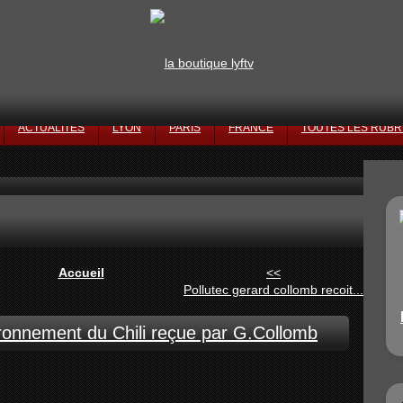
ACTUALITÉS
LYON
PARIS
FRANCE
TOUTES LES RUBR
Accueil
<<
Pollutec gerard collomb recoit...
vironnement du Chili reçue par G.Collomb