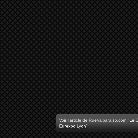
Voir l'article de RueValparaiso.com
"Le C
Eurexpo Lyon"