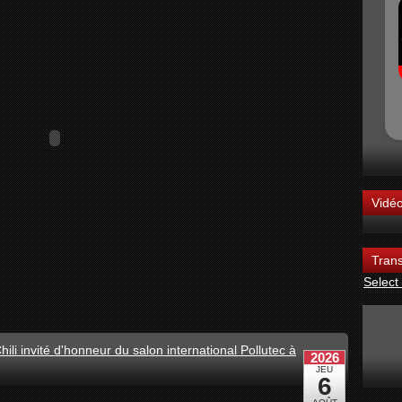
Vidé
Trans
Select
hili invité d'honneur du salon international Pollutec à