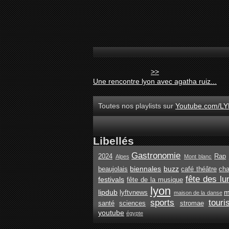
>>
Une rencontre lyon avec agatha ruiz...
Toutes nos playlists sur
Youtube.com/LY
Libellés
Gastronomie
2024
Rap
Alpes
Mont blanc
biennales
buzz
beaujolais
café théâtre
ch
fête des lu
festivals
fête de la musique
lyon
lipdub
m
lyftvnews
maison de la danse
sports
tour
santé
sciences
stromae
youtube
égypte