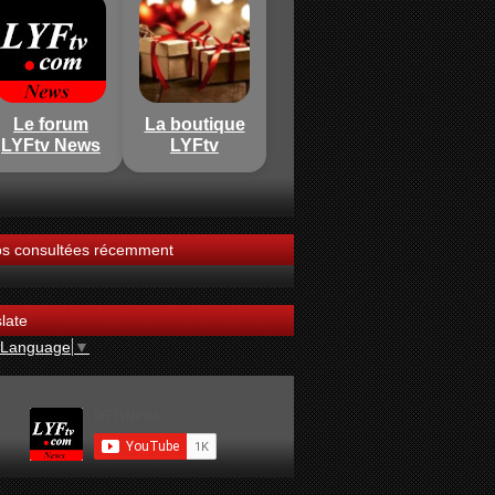
Le forum
La boutique
LYFtv News
LYFtv
os consultées récemment
late
 Language
▼