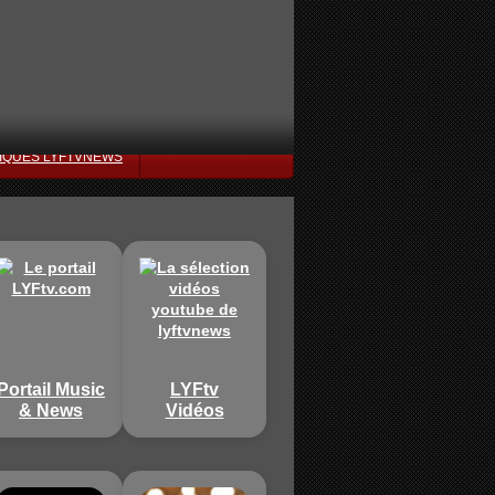
IQUES LYFTVNEWS
Portail Music
LYFtv
& News
Vidéos