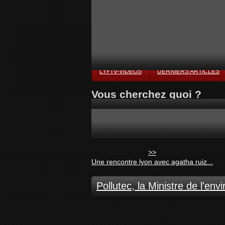
LYFTV-VIDÉOS
DERNIERS ARTICLES
Vous cherchez quoi ?
>>
Une rencontre lyon avec agatha ruiz...
Pollutec, la Ministre de l'en