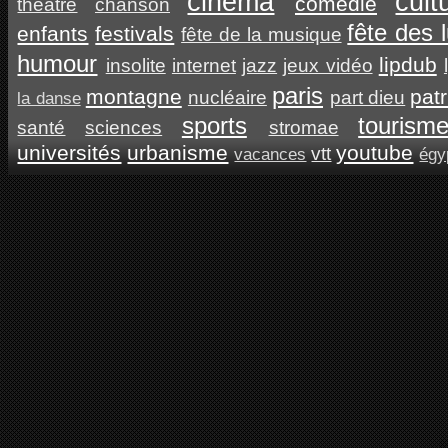
cinéma
cult
comédie
théâtre
chanson
fête des 
enfants
festivals
fête de la musique
humour
lipdub
insolite
internet
jazz
jeux vidéo
paris
montagne
pat
nucléaire
part dieu
la danse
sports
tourism
santé
sciences
stromae
universités
urbanisme
youtube
vtt
vacances
égy