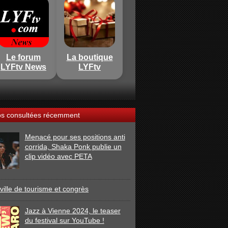
Le forum
La boutique
LYFtv News
LYFtv
os consultées récemment
Menacé pour ses positions anti
corrida, Shaka Ponk publie un
clip vidéo avec PETA
ville de tourisme et congrès
Jazz à Vienne 2024, le teaser
du festival sur YouTube !