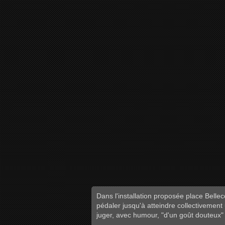
Dans l'installation proposée place Bellec
pédaler jusqu'à atteindre collectivement
juger, avec humour, "d'un goût douteux"