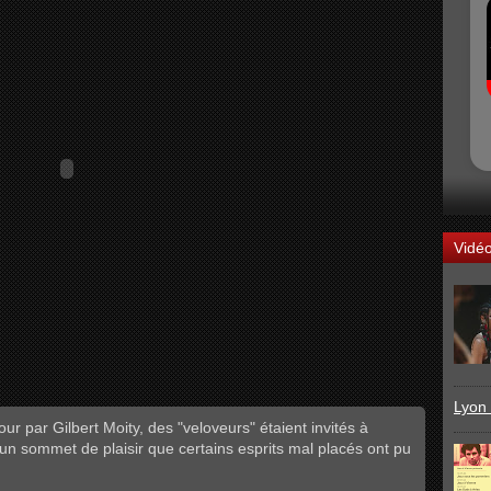
Vidé
Lyon 
our par Gilbert Moity, des "veloveurs" étaient invités à
 un sommet de plaisir que certains esprits mal placés ont pu