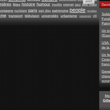
mières
histoire
humour
fêtes
Derni
insolite
internet
jazz
jeux vidéo
people
paris
ontagne
patrimoine
nucléaire
part dieu
recettes
Solid
isme
transport
télévision
universités
urbanisme
vtt
vacances
Fond
Patri
Un tr
l'Ess
USA 
de la
Un fe
Ciné
franç
Gener
chev
pone
Men
Gil