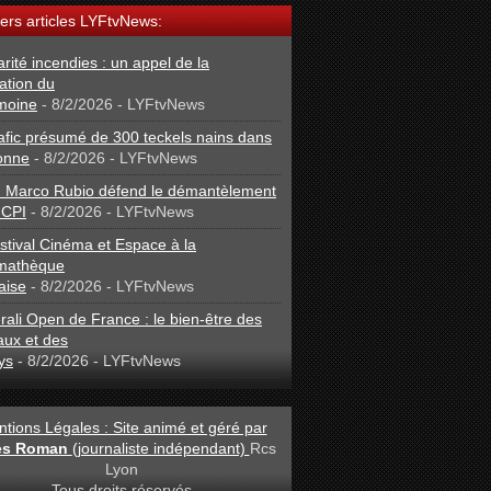
ers articles LYFtvNews:
arité incendies : un appel de la
ation du
moine
- 8/2/2026
- LYFtvNews
afic présumé de 300 teckels nains dans
onne
- 8/2/2026
- LYFtvNews
: Marco Rubio défend le démantèlement
 CPI
- 8/2/2026
- LYFtvNews
stival Cinéma et Espace à la
mathèque
aise
- 8/2/2026
- LYFtvNews
ali Open de France : le bien-être des
aux et des
ys
- 8/2/2026
- LYFtvNews
tions Légales : Site animé et géré par
les Roman
(journaliste indépendant)
Rcs
Lyon
- Tous droits réservés -