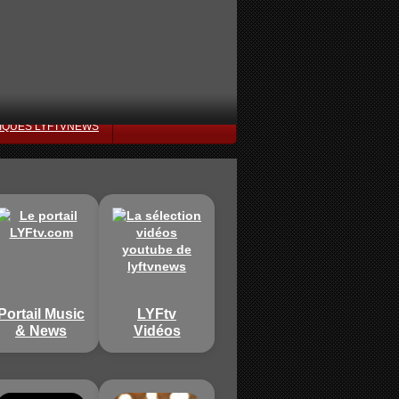
IQUES LYFTVNEWS
Portail Music
LYFtv
& News
Vidéos