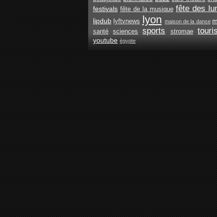
fête des lu
festivals
fête de la musique
lyon
lipdub
m
lyftvnews
maison de la danse
sports
tour
santé
sciences
stromae
youtube
égypte