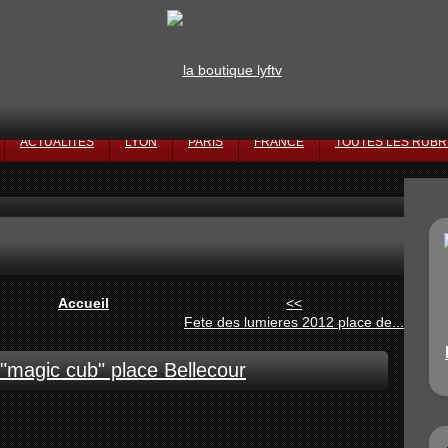
ACTUALITÉS
LYON
PARIS
FRANCE
TOUTES LES RUBR
Accueil
<<
Fete des lumieres 2012 place de...
"magic cub" place Bellecour