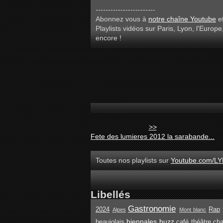
------------------------
Abonnez vous à
notre chaîne Youtube
et
Playlists vidéos sur Paris, Lyon, l'Europe
encore !
>>
Fete des lumieres 2012 la sarabande...
Toutes nos playlists sur
Youtube.com/LY
Libellés
Gastronomie
2024
Rap
Alpes
Mont blanc
biennales
buzz
beaujolais
café théâtre
ch