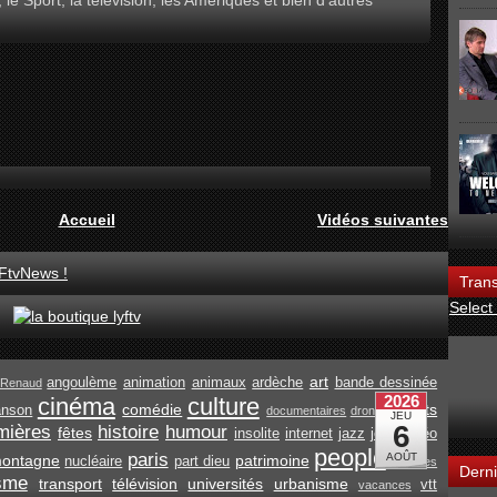
, le Sport, la télévision, les Amériques et bien d'autres
Accueil
Vidéos suivantes
FtvNews !
Trans
Select
art
angoulème
animation
animaux
ardèche
bande dessinée
Renaud
cinéma
culture
comédie
enfants
anson
documentaires
drone
mières
histoire
humour
fêtes
insolite
internet
jazz
jeux vidéo
people
paris
ontagne
patrimoine
nucléaire
part dieu
recettes
Derni
isme
transport
télévision
universités
urbanisme
vtt
vacances