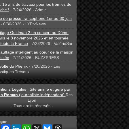
: 15 ans de travaux pour les trémies de
che !
- 7/24/2026
- Admin
 de presse francophone 1er au 30 juin
- 6/30/2026
- LYFtvNews
ritage Goldman 2 en concert au Dôme
ris le 8 novembre 2026 et en tournée
toute la France
- 7/23/2026
- ValérieSar
auffage intelligent au cœur de la maison
ectée
- 7/21/2026
- BUZZPRESS
volte du Phénix
- 7/20/2026
- Les
astiques Trévoux
tions Légales : Site animé et géré par
les Roman
(journaliste indépendant)
Rcs
Lyon
- Tous droits réservés -
ager
S
F
L
W
X
B
T