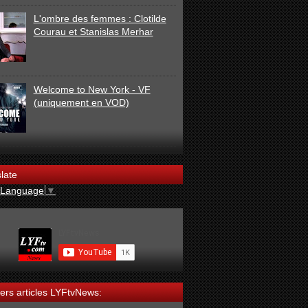
L'ombre des femmes : Clotilde
Courau et Stanislas Merhar
Welcome to New York - VF
(uniquement en VOD)
late
 Language
▼
ers articles LYFtvNews: