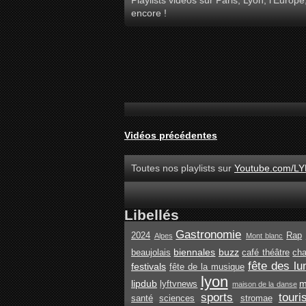
Playlists vidéos sur Paris, Lyon, l'Europe
encore !
Vidéos précédentes
Toutes nos playlists sur
Youtube.com/LY
Libellés
Gastronomie
2024
Rap
Alpes
Mont blanc
biennales
buzz
beaujolais
café théâtre
ch
fête des lu
festivals
fête de la musique
lyon
lipdub
m
lyftvnews
maison de la danse
sports
tour
santé
sciences
stromae