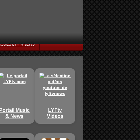
IQUES LYFTVNEWS
Portail Music
LYFtv
& News
Vidéos