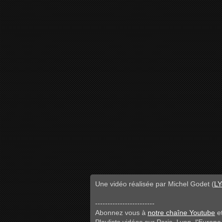
Une vidéo réalisée par Michel Godet (
LY
------------------------
Abonnez vous à
notre chaîne Youtube
et