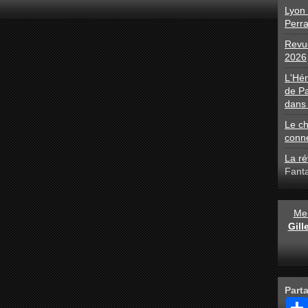
Lyon 
Perra
Revue
2026
L'Hé
de Pa
dans 
Le ch
conn
La ré
Fant
Men
Gil
Part