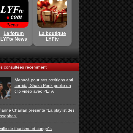
Le forum
La boutique
LYFtv News
LYFtv
os consultées récemment
Menacé pour ses positions anti
corrida, Shaka Ponk publie un
clip vidéo avec PETA
ianne Chaillan présente "La playlist des
losophes"
ville de tourisme et congrès