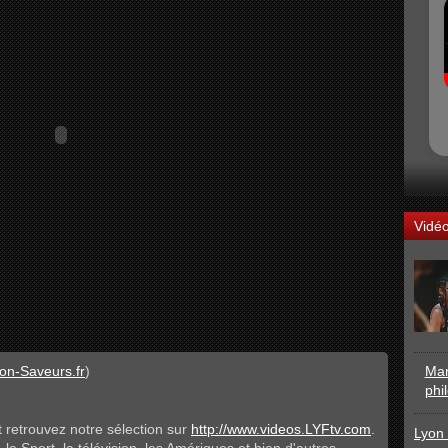
Vidé
on-Saveurs.fr
)
Mar
phi
 retrouvez notre sélection sur
http://www.videos.LYFtv.com
.
Lyon 