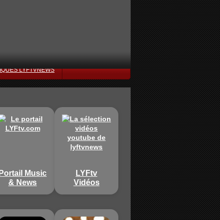
IQUES LYFTVNEWS
Portail Music
LYFtv
& News
Vidéos