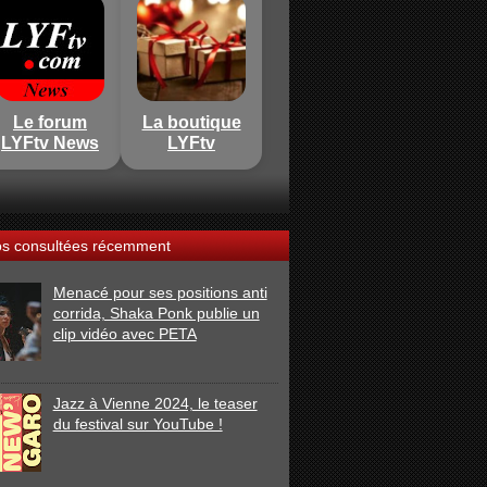
Le forum
La boutique
LYFtv News
LYFtv
os consultées récemment
Menacé pour ses positions anti
corrida, Shaka Ponk publie un
clip vidéo avec PETA
Jazz à Vienne 2024, le teaser
du festival sur YouTube !