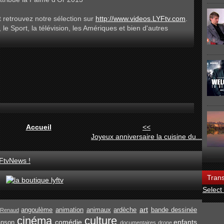
 retrouvez notre sélection sur
http://www.videos.LYFtv.com
.
, le Sport, la télévision, les Amériques et bien d'autres
Accueil
<<
Joyeux anniversaire la cuisine du...
FtvNews !
Trans
Select
art
angoulème
animation
animaux
ardèche
bande dessinée
Renaud
cinéma
culture
comédie
enfants
anson
documentaires
drone