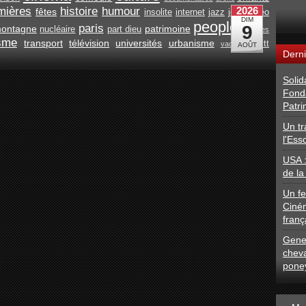
mières
histoire
humour
fêtes
insolite
internet
jazz
jeux vidéo
people
paris
ontagne
patrimoine
nucléaire
part dieu
recettes
isme
transport
télévision
universités
urbanisme
vtt
vacances
Derni
Solid
Fond
Patri
Un tr
l'Ess
USA 
de la
Un fe
Ciné
franç
Gener
chev
pone