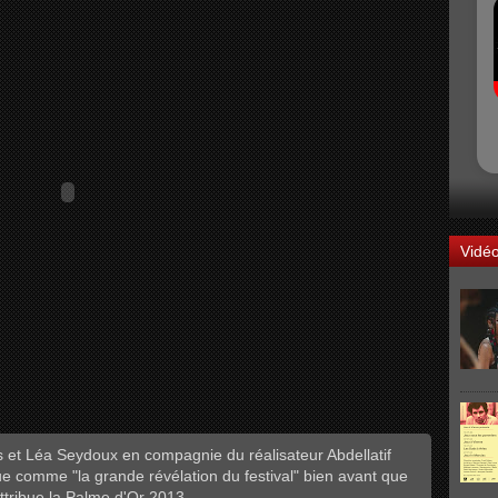
Vidé
s et Léa Seydoux en compagnie du réalisateur Abdellatif
que comme "la grande révélation du festival" bien avant que
attribue la Palme d'Or 2013