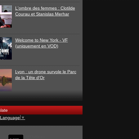
L'ombre des femmes : Clotilde
Courau et Stanislas Merhar
Welcome to New York - VF
(uniquement en VOD)
Lyon : un drone survole le Parc
de la Tête d'Or
late
 Language
▼