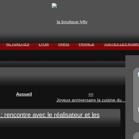
ACTUALITÉS
LYON
PARIS
FRANCE
TOUTES LES RUBR
Accueil
<<
Joyeux anniversaire la cuisine du...
rencontre avec le réalisateur et les