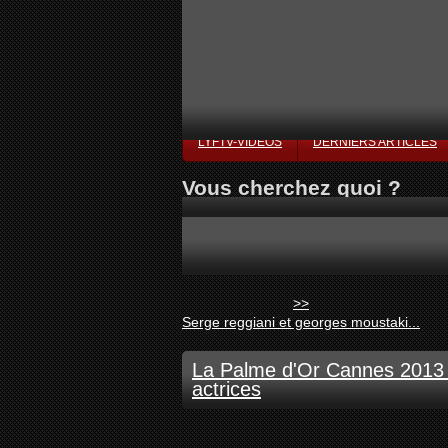
LYFTV-VIDÉOS
DERNIERS ARTICLES
Vous cherchez quoi ?
>>
Serge reggiani et georges moustaki...
La Palme d'Or Cannes 2013 : 
actrices