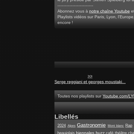
------------------------
Abonnez vous à
notre chaîne Youtube
et
Playlists vidéos sur Paris, Lyon, l'Europe
encore !
>>
Serge reggiani et georges moustaki...
Toutes nos playlists sur
Youtube.com/LY
Libellés
Gastronomie
2024
Rap
Alpes
Mont blanc
biennales
buzz
beaujolais
café théâtre
ch