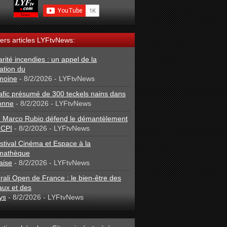
ers articles LYFtvNews:
arité incendies : un appel de la
ation du
moine
- 8/2/2026
- LYFtvNews
afic présumé de 300 teckels nains dans
onne
- 8/2/2026
- LYFtvNews
: Marco Rubio défend le démantèlement
 CPI
- 8/2/2026
- LYFtvNews
stival Cinéma et Espace à la
mathèque
aise
- 8/2/2026
- LYFtvNews
ali Open de France : le bien-être des
aux et des
ys
- 8/2/2026
- LYFtvNews