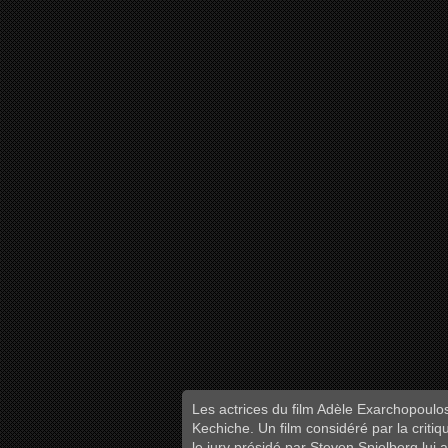
Les actrices du film Adèle Exarchopoulo
Kechiche. Un film considéré par la criti
le jury présidé par Steven Spielberg lui 