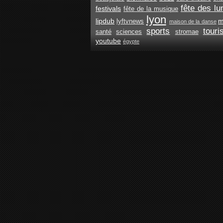
fête des lu
festivals
fête de la musique
lyon
lipdub
m
lyftvnews
maison de la danse
sports
tour
santé
sciences
stromae
youtube
égypte