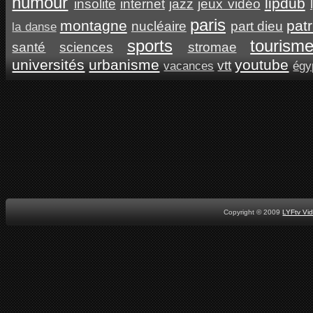
humour
lipdub
insolite
internet
jazz
jeux vidéo
paris
montagne
pat
nucléaire
part dieu
la danse
sports
tourism
santé
sciences
stromae
universités
urbanisme
youtube
vtt
vacances
égy
Copyright © 2009
LYFtv Vi