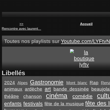
>>
Accueil
Rencontre avec laurent...
Toutes nos playlists sur
Youtube.com/LYFtvN
Libellés
Gastronomie
2024
Rap
Alpes
Mont blanc
Ren
art
animaux
ardèche
bande dessinée
beaujola
cinéma
cult
comédie
théâtre
chanson
fête des 
enfants
festivals
fête de la musique