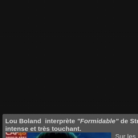
Lou Boland
interprète
"Formidable"
de S
intense et très touchant.
Sur les