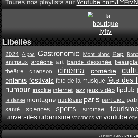
Toutes nos playlists sur
Youtube.com/LYFtvN
Libellés
Gastronomie
2024
Rap
Alpes
Mont blanc
Ren
art
animaux
ardèche
bande dessinée
beaujola
cinéma
cult
comédie
théâtre
chanson
fête des 
enfants
festivals
fête de la musique
humour
lipdub
insolite
internet
jazz
jeux vidéo
paris
montagne
pat
nucléaire
part dieu
la danse
sports
tourism
santé
sciences
stromae
universités
urbanisme
youtube
vtt
vacances
égy
Copyright © 2009
LYFtv Vi