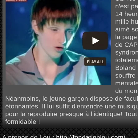
n'est p
14 heur
mille h
aimé so
la page
de CAP4
syndrom
totalem
Boland 
souffre
mentale
du mond
Néanmoins, le jeune garçon dispose de facu
étonnantes. Il lui suffit d'entendre une musiq
pour la reproduire presque à l'identique! Tou
formidable !
A propos de Lou :
http://fondationlou.com/