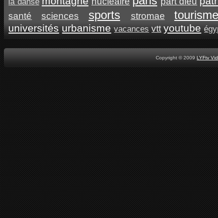
paris
montagne
pat
nucléaire
part dieu
la danse
sports
tourism
santé
sciences
stromae
universités
urbanisme
youtube
vtt
vacances
égy
Copyright © 2009
LYFtv Vi