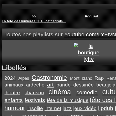
>>
Accueil
La fete des lumieres 2013 cathedrale...
Toutes nos playlists sur
Youtube.com/LYFtvN
Libellés
Gastronomie
2024
Rap
Alpes
Mont blanc
Ren
art
animaux
ardèche
bande dessinée
beaujola
cinéma
cult
comédie
théâtre
chanson
fête des 
enfants
festivals
fête de la musique
humour
lipdub
insolite
internet
jazz
jeux vidéo