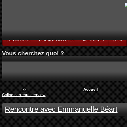
LYFTV-VIDÉOS
DERNIERS ARTICLES
ACTUALITÉS
LYON
Vous cherchez quoi ?
>>
Accueil
Coline serreau interview
Rencontre avec Emmanuelle Béart