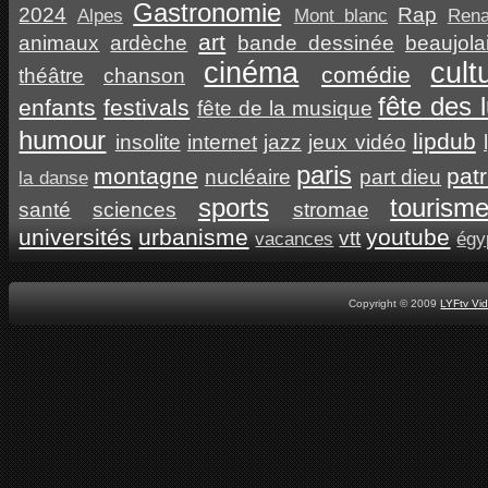
Gastronomie
2024
Rap
Alpes
Mont blanc
Ren
art
animaux
ardèche
bande dessinée
beaujola
cinéma
cult
comédie
théâtre
chanson
fête des 
enfants
festivals
fête de la musique
humour
lipdub
insolite
internet
jazz
jeux vidéo
paris
montagne
pat
nucléaire
part dieu
la danse
sports
tourism
santé
sciences
stromae
universités
urbanisme
youtube
vtt
vacances
égy
Copyright © 2009
LYFtv Vi