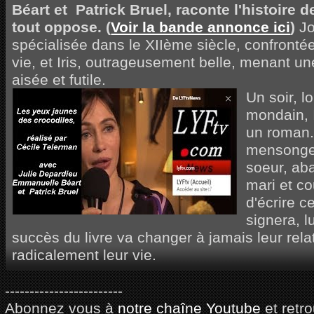
Béart et Patrick Bruel, raconte l'histoire
tout oppose. (
Voir la bande annonce ici
)
Jo
spécialisée dans le XIIème siècle, confrontée 
vie, et Iris, outrageusement belle, menant un
aisée et futile.
Un soir, l
mondain, I
un roman.
mensonge,
soeur, ab
mari et co
d'écrire c
signera, lu
succès du livre va changer à jamais leur rela
radicalement leur vie.
------------------------
Abonnez vous à
notre chaîne Youtube
et retr