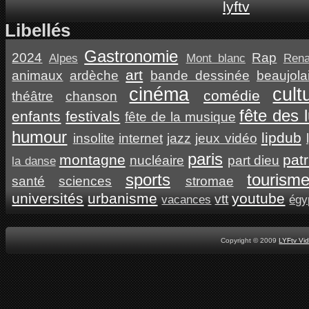
Libellés
Gastronomie
2024
Rap
Alpes
Mont blanc
Ren
art
animaux
ardèche
bande dessinée
beaujola
cinéma
cult
comédie
théâtre
chanson
fête des 
enfants
festivals
fête de la musique
humour
lipdub
insolite
internet
jazz
jeux vidéo
paris
montagne
pat
nucléaire
part dieu
la danse
sports
tourism
santé
sciences
stromae
universités
urbanisme
youtube
vtt
vacances
égy
Copyright © 2009
LYFtv Vi