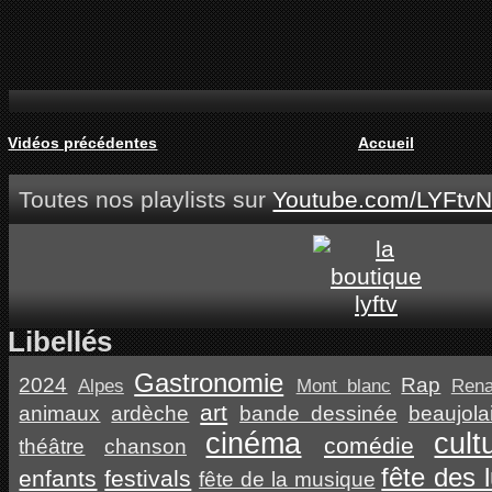
Vidéos précédentes
Accueil
Toutes nos playlists sur
Youtube.com/LYFtvN
Libellés
Gastronomie
2024
Rap
Alpes
Mont blanc
Ren
art
animaux
ardèche
bande dessinée
beaujola
cinéma
cult
comédie
théâtre
chanson
fête des 
enfants
festivals
fête de la musique