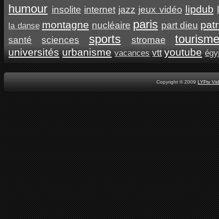
humour
lipdub
insolite
internet
jazz
jeux vidéo
paris
montagne
pat
nucléaire
part dieu
la danse
sports
tourism
santé
sciences
stromae
universités
urbanisme
youtube
vtt
vacances
égy
Copyright © 2009
LYFtv Vi