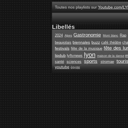
Toutes nos playlists sur
Youtube.com/LY
Libellés
Gastronomie
2024
Rap
Alpes
Mont blanc
biennales
buzz
beaujolais
café théâtre
ch
fête des lu
festivals
fête de la musique
lyon
lipdub
m
lyftvnews
maison de la danse
sports
tour
santé
sciences
stromae
youtube
égypte