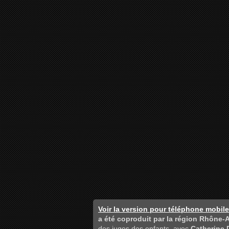
Voir la version pour téléphone mobile
a été coproduit par la région Rhône-
des juges des enfants, avec
Catherine