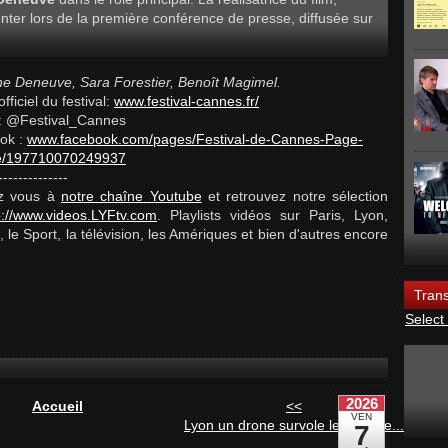
enter lors de la première conférence de presse, diffusée sur
ne Deneuve, Sara Forestier, Benoît Magimel.
officiel du festival:
www.festival-cannes.fr/
 : @Festival_Cannes
ok :
www.facebook.com/pages/Festival-de-Cannes-Page-
lle/197710070249937
--------------
z vous à
notre chaîne Youtube
et retrouvez notre sélection
p://www.videos.LYFtv.com
. Playlists vidéos sur Paris, Lyon,
, le Sport, la télévision, les Amériques et bien d'autres encore
Trans
Select
Accueil
<<
Lyon un drone survole le parc de...