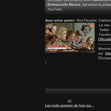
Emmanuelle Bercot
, est venue le prés
YouTube.
Avec entre autres
Rod Paradot, Catheri
Le site 
Twitter
Facebo
Officie
----------
Abonne
sur
htt
l'Europe
!
>>
Les nuits sonores de lyon sur...