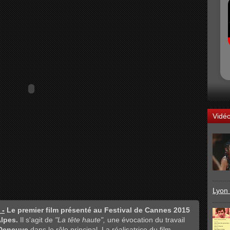
Vidé
Lyon 
 -
Le premier film présenté au Festival de Cannes 2015
Alpes.
Il s'agit de
"La tête haute",
une évocation du travail
 Deneuve
dans le rôle principal. La réalisatrice du film,