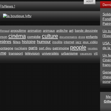
Derni
FtvNews !
Solid
Fond
Patri
art
Un tr
angoulème
animation
animaux
ardèche
bande dessinée
Renaud
cinéma
culture
l'Ess
comédie
enfants
anson
documentaires
drone
mières
histoire
humour
fêtes
insolite
internet
jazz
jeux vidéo
USA 
people
paris
de la
ontagne
patrimoine
nucléaire
part dieu
recettes
isme
transport
télévision
universités
urbanisme
vtt
vacances
Un fe
Ciné
franç
Gener
chev
pone
Men
Gil