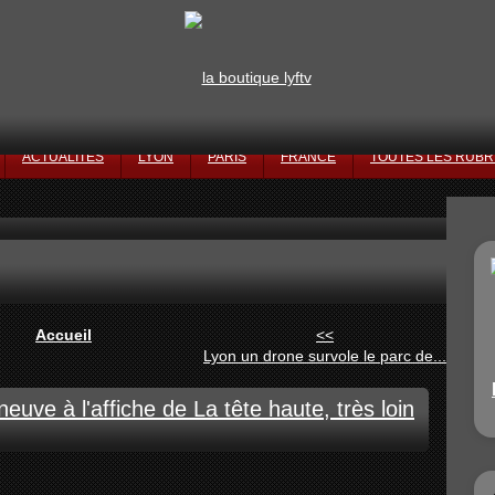
ACTUALITÉS
LYON
PARIS
FRANCE
TOUTES LES RUBR
Accueil
<<
Lyon un drone survole le parc de...
uve à l'affiche de La tête haute, très loin