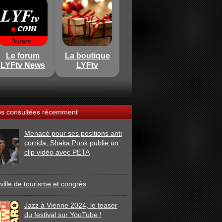
Le forum
La boutique
LYFtv News
LYFtv
os consultées récemment
Menacé pour ses positions anti
corrida, Shaka Ponk publie un
clip vidéo avec PETA
ville de tourisme et congrès
Jazz à Vienne 2024, le teaser
du festival sur YouTube !