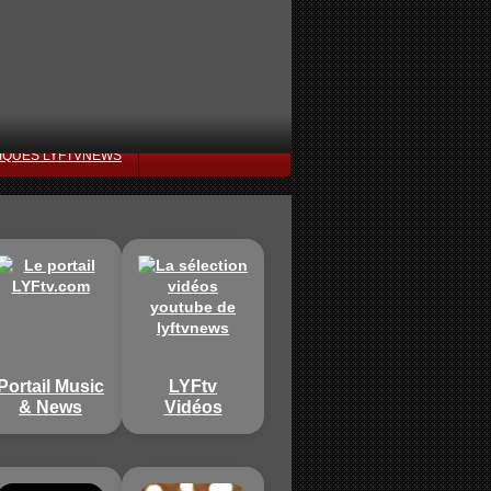
IQUES LYFTVNEWS
Portail Music
LYFtv
& News
Vidéos