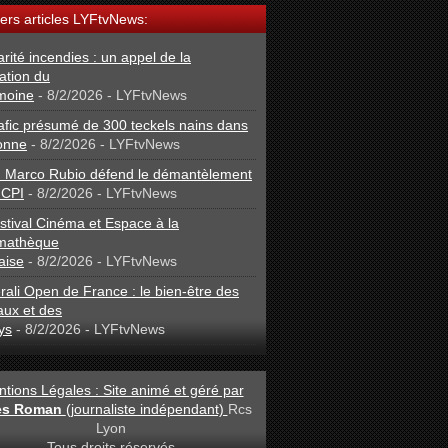
ers articles LYFtvNews:
arité incendies : un appel de la
ation du
moine
- 8/2/2026
- LYFtvNews
afic présumé de 300 teckels nains dans
onne
- 8/2/2026
- LYFtvNews
: Marco Rubio défend le démantèlement
 CPI
- 8/2/2026
- LYFtvNews
stival Cinéma et Espace à la
mathèque
aise
- 8/2/2026
- LYFtvNews
ali Open de France : le bien-être des
aux et des
ys
- 8/2/2026
- LYFtvNews
tions Légales : Site animé et géré par
les Roman
(journaliste indépendant)
Rcs
Lyon
- Tous droits réservés -