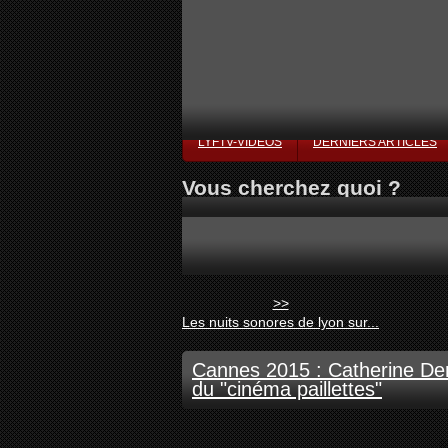
LYFTV-VIDÉOS
DERNIERS ARTICLES
Vous cherchez quoi ?
>>
Les nuits sonores de lyon sur...
Cannes 2015 : Catherine Dene
du "cinéma paillettes"