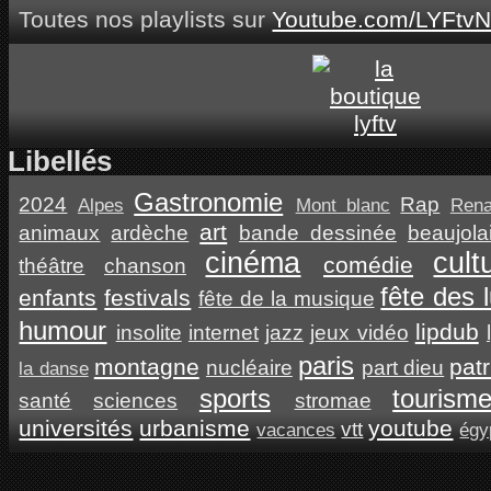
Toutes nos playlists sur
Youtube.com/LYFtvN
Libellés
Gastronomie
2024
Rap
Alpes
Mont blanc
Ren
art
animaux
ardèche
bande dessinée
beaujola
cinéma
cult
comédie
théâtre
chanson
fête des 
enfants
festivals
fête de la musique
humour
lipdub
insolite
internet
jazz
jeux vidéo
paris
montagne
pat
nucléaire
part dieu
la danse
sports
tourism
santé
sciences
stromae
universités
urbanisme
youtube
vtt
vacances
égy